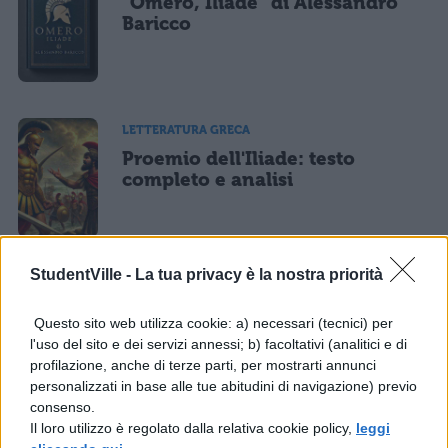
"Omero, Iliade" di Alessandro
Baricco
LETTERATURA GRECA
Proemio dell'Iliade: testo
completo e analisi
StudentVille -
La tua privacy è la nostra priorità
LETTERATURA GRECA
I giochi in Omero
Questo sito web utilizza cookie: a) necessari (tecnici) per
l'uso del sito e dei servizi annessi; b) facoltativi (analitici e di
profilazione, anche di terze parti, per mostrarti annunci
personalizzati in base alle tue abitudini di navigazione) previo
consenso.
Il loro utilizzo è regolato dalla relativa cookie policy,
leggi
LETTERATURA GRECA