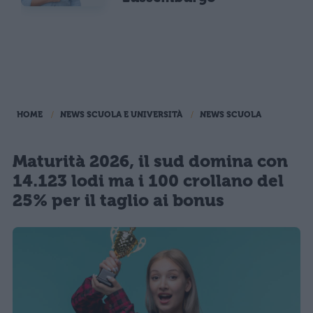
HOME
NEWS SCUOLA E UNIVERSITÀ
NEWS SCUOLA
Maturità 2026, il sud domina con
14.123 lodi ma i 100 crollano del
25% per il taglio ai bonus