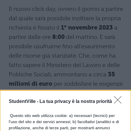
Il nuovo click day, ovvero il giorno a partire
dal quale sarà possibile inoltrare la propria
richiesta è fissato il
1° novembre 2023
a
partire dalle ore
8:00
del mattino. E sarà
possibile usufruirne fino all’esaurimento
delle risorse già stanziate. Che, come ha
fatto sapere il Ministero del Lavoro e delle
Politiche Sociali, ammontano a circa
35
milioni di euro
per soddisfare le esigenze
di un buon numero di cittadini. E’ quanto si
StudentVille -
La tua privacy è la nostra priorità
evince dall’art. 10, secondo comma, del D.L.
18 ottobre, n. 145.
Questo sito web utilizza cookie: a) necessari (tecnici) per
l'uso del sito e dei servizi annessi; b) facoltativi (analitici e di
Bonus trasporti, come
profilazione, anche di terze parti, per mostrarti annunci