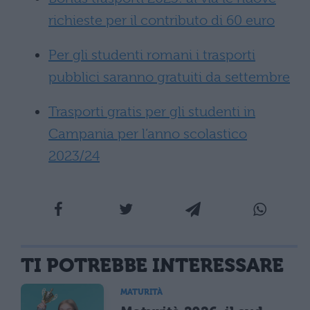
richieste per il contributo di 60 euro
Per gli studenti romani i trasporti
pubblici saranno gratuiti da settembre
Trasporti gratis per gli studenti in
Campania per l’anno scolastico
2023/24
TI POTREBBE INTERESSARE
MATURITÀ