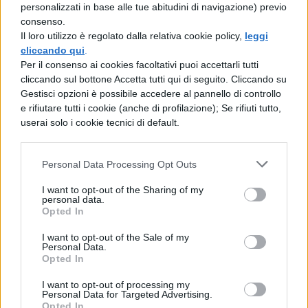
richiederlo
personalizzati in base alle tue abitudini di navigazione) previo
consenso.
Il loro utilizzo è regolato dalla relativa cookie policy,
leggi
La domanda andrà inviata tramite il portale
cliccando qui
.
Per il consenso ai cookies facoltativi puoi accettarli tutti
Bonus Trasporti del Ministero del Lavoro e
cliccando sul bottone Accetta tutti qui di seguito. Cliccando su
delle Politiche Sociali. Sarà necessario
Gestisci opzioni è possibile accedere al pannello di controllo
e rifiutare tutti i cookie (anche di profilazione); Se rifiuti tutto,
registrarsi con lo SPID o con la CIE. Una
userai solo i cookie tecnici di default.
volta effettuata la registrazione o il login
dovrà essere indicato il codice fiscale del
Personal Data Processing Opt Outs
beneficiario, spuntare la casella per l’ISEE e
I want to opt-out of the Sharing of my
inoltrare la domanda. In quanto all’ISEE,
personal data.
Opted In
sarà valida l’autodichiarazione.
I want to opt-out of the Sale of my
Personal Data.
Prima di inoltrarla, però, potrebbe essere
Opted In
utile consultare la lista dei gestori che
I want to opt-out of processing my
Personal Data for Targeted Advertising.
aderiscono all’iniziativa. Ricordiamo che il
Opted In