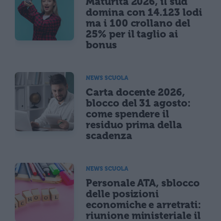
Maturità 2026, il sud
domina con 14.123 lodi
ma i 100 crollano del
25% per il taglio ai
bonus
NEWS SCUOLA
Carta docente 2026,
blocco del 31 agosto:
come spendere il
residuo prima della
scadenza
NEWS SCUOLA
Personale ATA, sblocco
delle posizioni
economiche e arretrati:
riunione ministeriale il