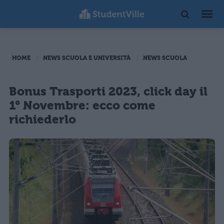
HOME
NEWS SCUOLA E UNIVERSITÀ
NEWS SCUOLA
Bonus Trasporti 2023, click day il
1° Novembre: ecco come
richiederlo