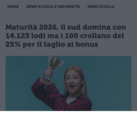
HOME
NEWS SCUOLA E UNIVERSITÀ
NEWS SCUOLA
Maturità 2026, il sud domina con
14.123 lodi ma i 100 crollano del
25% per il taglio ai bonus