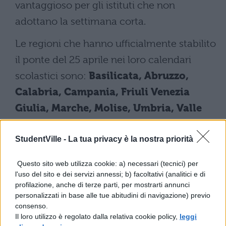
vantaggioso per gli istituti che non
adottano la settimana corta.
Le regioni che hanno ufficialmente stabilito
il ponte del 25 aprile nei loro calendari
scolastici sono:
Basilicata, Abruzzo,
Calabria, Campania, Friuli Venezia
Giulia, Marche, Molise, Umbria, Valle
d’Aosta, Veneto e le province autonome
di Trento e Bolzano
.
StudentVille -
La tua privacy è la nostra priorità
Ponte del 1° maggio
Questo sito web utilizza cookie: a) necessari (tecnici) per
l'uso del sito e dei servizi annessi; b) facoltativi (analitici e di
profilazione, anche di terze parti, per mostrarti annunci
Infine,
il 1° maggio, giornata dedicata
personalizzati in base alle tue abitudini di navigazione) previo
consenso.
alla Festa dei lavoratori
, nel 2025 cadrà
Il loro utilizzo è regolato dalla relativa cookie policy,
leggi