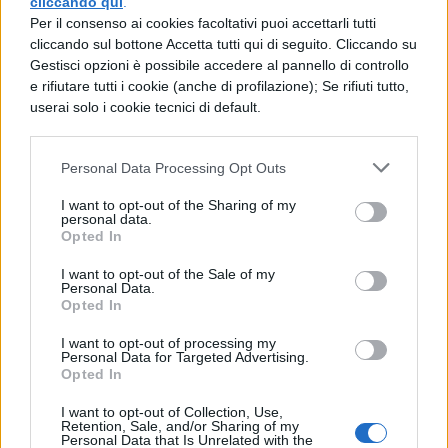
di giovedì. Diverse regioni hanno previsto la
cliccando qui
.
Per il consenso ai cookies facoltativi puoi accettarli tutti
chiusura delle scuole anche per venerdì 2 e
cliccando sul bottone Accetta tutti qui di seguito. Cliccando su
sabato 3 maggio, creando così un ponte di
Gestisci opzioni è possibile accedere al pannello di controllo
e rifiutare tutti i cookie (anche di profilazione); Se rifiuti tutto,
quattro giorni consecutivi.
userai solo i cookie tecnici di default.
Gli studenti di
Calabria, Campania,
Personal Data Processing Opt Outs
Liguria, Marche, Molise, Valle d’Aosta,
Veneto, Piemonte
e delle province
I want to opt-out of the Sharing of my
personal data.
autonome di Bolzano e Trento potranno
Opted In
beneficiare di questa pausa prolungata. È
I want to opt-out of the Sale of my
Personal Data.
importante sottolineare che, anche nelle
Opted In
regioni dove il ponte non è stato
I want to opt-out of processing my
Personal Data for Targeted Advertising.
ufficialmente deliberato,
i singoli istituti
Opted In
scolastici potrebbero comunque
I want to opt-out of Collection, Use,
decidere di adattare il proprio
Retention, Sale, and/or Sharing of my
Personal Data that Is Unrelated with the