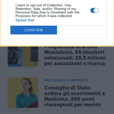
domina con 14.123 lodi
I want to opt-out of Collection, Use,
Retention, Sale, and/or Sharing of my
ma i 100 crollano del
Personal Data that Is Unrelated with the
25% per il taglio ai
Purposes for which it was collected.
Opted Out
bonus
CONFIRM
NEWS SCUOLA E UNIVERSITÀ
Programma Rita Levi
Montalcini, 54 vincitori
selezionati: 25,5 milioni
per assunzioni e ricerca
NEWS SCUOLA E UNIVERSITÀ
Consiglio di Stato
ordina gli scorrimenti a
Medicina: 200 posti
riassegnati per merito