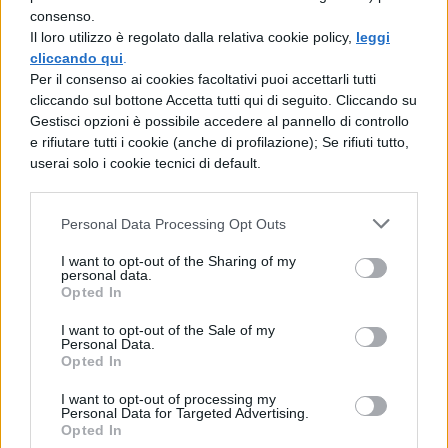
consenso.
Il loro utilizzo è regolato dalla relativa cookie policy,
leggi
Autora de 'Caperucita se come al lobo':
cliccando qui
.
"Retirar libros como el mío es
Per il consenso ai cookies facoltativi puoi accettarli tutti
cliccando sul bottone Accetta tutti qui di seguito. Cliccando su
contraproducente"
Gestisci opzioni è possibile accedere al pannello di controllo
e rifiutare tutti i cookie (anche di profilazione); Se rifiuti tutto,
https://t.co/ahqUu7e8zP
userai solo i cookie tecnici di default.
pic.twitter.com/NMgwKoJeOv
— La Tercera (@latercera)
31 Ottobre 2015
Personal Data Processing Opt Outs
I want to opt-out of the Sharing of my
personal data.
Opted In
I want to opt-out of the Sale of my
Personal Data.
Opted In
TI POTREBBE INTERESSARE
I want to opt-out of processing my
Personal Data for Targeted Advertising.
MATURITÀ
Opted In
Maturità 2026, il sud