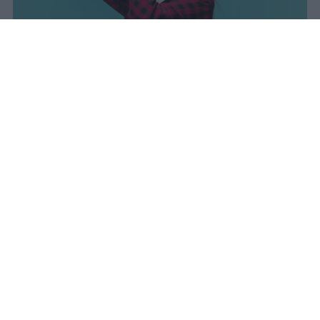
sniro
Pubblicato il 7 ago 2026
Il Ministero dell’Istruzione e del Merito ha
diffuso i dati ufficiali sugli esiti degli esami
di Maturità per l’anno scolastico 2025/2026,
offrendo un quadro complessivo degli
scrutini finali e delle prove conclusive.
Quest’anno è stato ammesso alla prova
finale il 96,7% dei candidati scrutinati
,
confermando l’elevato tasso di accesso
all’esame.