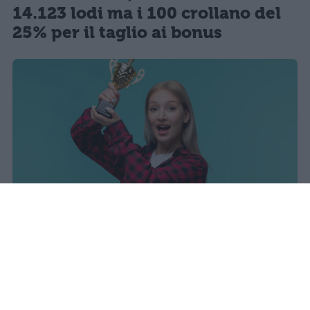
14.123 lodi ma i 100 crollano del
25% per il taglio ai bonus
I dati ufficiali della Maturità 2026
rivelano una concentrazione di
eccellenze al sud, con Campania,
Puglia e Sicilia in testa. Cala