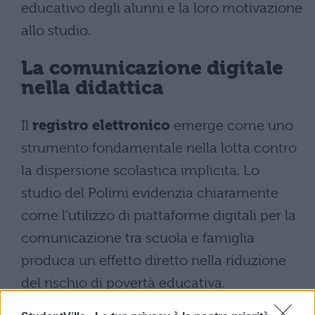
educativo degli alunni e la loro motivazione
allo studio.
La comunicazione digitale
nella didattica
Il
registro elettronico
emerge come uno
strumento fondamentale nella lotta contro
la dispersione scolastica implicita. Lo
studio del Polimi evidenzia chiaramente
come l’utilizzo di piattaforme digitali per la
comunicazione tra scuola e famiglia
produca un effetto diretto nella riduzione
del rischio di povertà educativa.
I canali digitali permettono ai genitori di