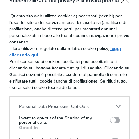
StudentVille -
La tua privacy è la nostra priorità
monitorare costantemente l’andamento
Questo sito web utilizza cookie: a) necessari (tecnici) per
scolastico
dei propri figli, facilitando
l'uso del sito e dei servizi annessi; b) facoltativi (analitici e di
l’identificazione tempestiva delle difficoltà.
profilazione, anche di terze parti, per mostrarti annunci
personalizzati in base alle tue abitudini di navigazione) previo
Questa comunicazione efficace rafforza il
consenso.
patto educativo tra istituzione scolastica e
Il loro utilizzo è regolato dalla relativa cookie policy,
leggi
cliccando qui
.
territorio, creando una rete di supporto
Per il consenso ai cookies facoltativi puoi accettarli tutti
essenziale per il successo formativo degli
cliccando sul bottone Accetta tutti qui di seguito. Cliccando su
Gestisci opzioni è possibile accedere al pannello di controllo
studenti.
e rifiutare tutti i cookie (anche di profilazione); Se rifiuti tutto,
userai solo i cookie tecnici di default.
I progressi nelle statistiche
nazionali
Personal Data Processing Opt Outs
I want to opt-out of the Sharing of my
Il Rapporto Nazionale INVALSI 2025
personal data.
Opted In
conferma una
tendenza incoraggiante
: la