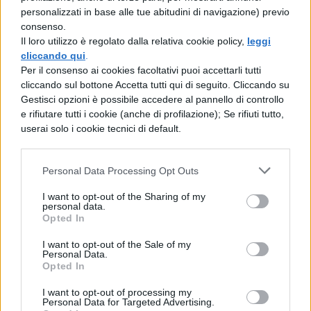
problematici è essenziale per creare
personalizzati in base alle tue abitudini di navigazione) previo
consenso.
interventi mirati ed efficaci, tra cui tecniche
Il loro utilizzo è regolato dalla relativa cookie policy,
leggi
come il rinforzo positivo e la
mindfulness
cliccando qui
.
Per il consenso ai cookies facoltativi puoi accettarli tutti
che possono aiutare gli studenti a
cliccando sul bottone Accetta tutti qui di seguito. Cliccando su
sviluppare una maggiore consapevolezza
Gestisci opzioni è possibile accedere al pannello di controllo
e rifiutare tutti i cookie (anche di profilazione); Se rifiuti tutto,
di sé, migliorando la qualità delle relazioni
userai solo i cookie tecnici di default.
in classe.
Personal Data Processing Opt Outs
Anche il
ruolo del docente
è cruciale. Di
fronte a classi difficili, i docenti necessitano
I want to opt-out of the Sharing of my
personal data.
di strumenti e supporti adeguati per
Opted In
affrontare le sfide educative senza subire gli
I want to opt-out of the Sale of my
Personal Data.
effetti negativi dello stress e del burnout. La
Opted In
formazione continua e il lavoro di squadra
I want to opt-out of processing my
Personal Data for Targeted Advertising.
con i dirigenti scolastici e gli altri colleghi