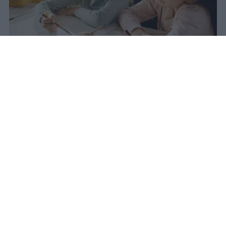
Nel 2025 l'Italia registra il minimo
storico di nascite dal dopoguerra:
355mila bambini, 50mila in meno
rispetto al 2020. Nel 2031 questo
calo avrà un impatto diretto sulle
classi della scuola primaria.
romolo
Pubblicato il 10 ago 2026
Nel 2020 l’Italia ha registrato circa 404mila