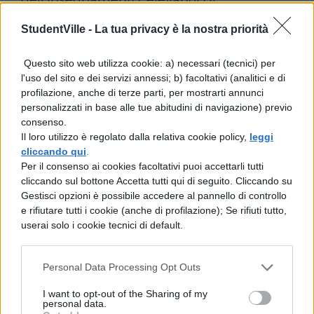
provvedimento a documento di riferimento
StudentVille -
La tua privacy è la nostra priorità
per l’intera programmazione scolastica
Questo sito web utilizza cookie: a) necessari (tecnici) per
nazionale.
l'uso del sito e dei servizi annessi; b) facoltativi (analitici e di
profilazione, anche di terze parti, per mostrarti annunci
Le implicazioni per i
personalizzati in base alle tue abitudini di navigazione) previo
docenti di religione
consenso.
Il loro utilizzo è regolato dalla relativa cookie policy,
leggi
cliccando qui
.
L’immissione in ruolo di oltre seimila
Per il consenso ai cookies facoltativi puoi accettarli tutti
cliccando sul bottone Accetta tutti qui di seguito. Cliccando su
docenti di religione rappresenta una svolta
Gestisci opzioni è possibile accedere al pannello di controllo
significativa per chi ha costruito la propria
e rifiutare tutti i cookie (anche di profilazione); Se rifiuti tutto,
userai solo i cookie tecnici di default.
carriera nell’insegnamento religioso. Il
passaggio da contratto a tempo
Personal Data Processing Opt Outs
determinato a quello indeterminato
I want to opt-out of the Sharing of my
garantisce maggiore stabilità
personal data.