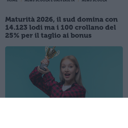
HOME
NEWS SCUOLA E UNIVERSITÀ
NEWS SCUOLA
Maturità 2026, il sud domina con
14.123 lodi ma i 100 crollano del
25% per il taglio ai bonus
I dati ufficiali della Maturità 2026