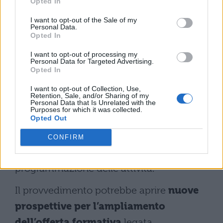
Opted In
economica e professionale
, eliminando
l’incertezza legata ai rinnovi annuali.
I want to opt-out of the Sale of my
Personal Data.
Opted In
I docenti potranno finalmente pianificare
I want to opt-out of processing my
percorsi formativi a lungo termine e
Personal Data for Targeted Advertising.
Opted In
investire nella propria crescita
professionale con maggiore serenità. Le
I want to opt-out of Collection, Use,
Retention, Sale, and/or Sharing of my
Personal Data that Is Unrelated with the
scuole dovranno riorganizzare i propri
Purposes for which it was collected.
Opted Out
organici per accogliere i nuovi docenti di
ruolo, con possibili ricadute positive sulla
CONFIRM
continuità didattica e sulla
programmazione delle attività.
Il provvedimento potrebbe aprire
nuove
prospettive per l’ampliamento
dell’offerta formativa
legata