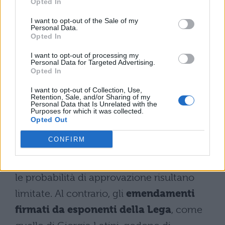
Opted In
dell’opposizione. Questi interventi
I want to opt-out of the Sale of my
propongono
approcci alternativi alla
Personal Data.
Opted In
regolamentazione dell’educazione
I want to opt-out of processing my
sessuale
, spesso in contrasto con la linea
Personal Data for Targeted Advertising.
Opted In
governativa che privilegia il controllo
genitoriale.
I want to opt-out of Collection, Use,
Retention, Sale, and/or Sharing of my
Personal Data that Is Unrelated with the
Purposes for which it was collected.
Le proposte dell’opposizione tendono a
Opted Out
garantire maggiore autonomia didattica
CONFIRM
agli istituti scolastici e ai docenti. Tuttavia,
data la composizione della Commissione,
le probabilità di approvazione risultano
limitate. Al contrario, gli
emendamenti
firmati da esponenti della Lega
, come