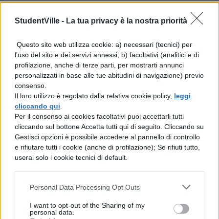
I docenti si troverebbero così esposti a
StudentVille -
La tua privacy è la nostra priorità
procedimenti disciplinari per
violazione dei doveri
inerenti alla
Questo sito web utilizza cookie: a) necessari (tecnici) per
funzione educativa, con impatti diretti sulla
l'uso del sito e dei servizi annessi; b) facoltativi (analitici e di
profilazione, anche di terze parti, per mostrarti annunci
carriera professionale e sulla continuità
personalizzati in base alle tue abitudini di navigazione) previo
didattica degli istituti coinvolti.
consenso.
Il loro utilizzo è regolato dalla relativa cookie policy,
leggi
cliccando qui
.
Il confronto tra
Per il consenso ai cookies facoltativi puoi accettarli tutti
emendamenti e opposizione
cliccando sul bottone Accetta tutti qui di seguito. Cliccando su
parlamentare
Gestisci opzioni è possibile accedere al pannello di controllo
e rifiutare tutti i cookie (anche di profilazione); Se rifiuti tutto,
userai solo i cookie tecnici di default.
L’esame del disegno di legge in
Commissione Cultura ha visto la
Personal Data Processing Opt Outs
presentazione di numerosi emendamenti,
I want to opt-out of the Sharing of my
prevalentemente firmati dai deputati
personal data.