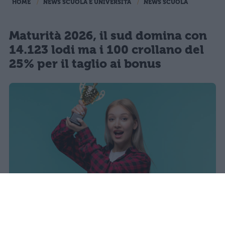
HOME
NEWS SCUOLA E UNIVERSITÀ
NEWS SCUOLA
Maturità 2026, il sud domina con
14.123 lodi ma i 100 crollano del
25% per il taglio ai bonus
I dati ufficiali della Maturità 2026