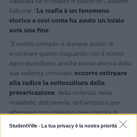
Valditara ha ricordato le parole di Giovanni
Falcone: “
La mafia è un fenomeno
storico e così come ha avuto un inizio
avrà una fine
“.
“Il nostro compito è dunque quello di
avvicinare questo traguardo con il nostro
agire quotidiano, poiché prima ancora della
sua violenza criminale,
occorre estirpare
alla radice la sottocultura della
prevaricazione
, della violenza, della
malafede, dell’omertà, dell’antistato, per
affermare con coraggio quei principi di
onestà, rispetto, buona fede, libertà che
StudentVille -
La tua privacy è la nostra priorità
rappresentano l’essenza della legalità e per