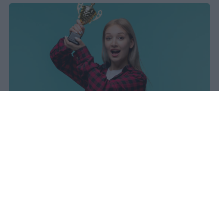
I dati ufficiali della Maturità 2026
rivelano una concentrazione di
eccellenze al sud, con Campania,
Puglia e Sicilia in testa. Cala
drasticamente la percentuale di voti
100.