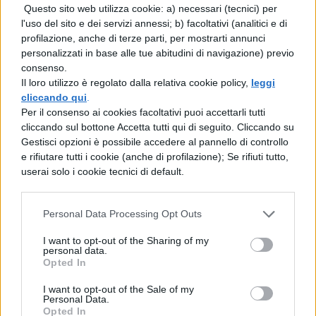
Questo sito web utilizza cookie: a) necessari (tecnici) per
cui in molti hanno sacrificato la vita. Una
l'uso del sito e dei servizi annessi; b) facoltativi (analitici e di
sfida di civiltà a cui ognuno è chiamato a
profilazione, anche di terze parti, per mostrarti annunci
personalizzati in base alle tue abitudini di navigazione) previo
dare il proprio contributo, a partire dalla
consenso.
scuola”, ha concluso.
Il loro utilizzo è regolato dalla relativa cookie policy,
leggi
cliccando qui
.
L’intervento di Mattarella:
Per il consenso ai cookies facoltativi puoi accettarli tutti
cliccando sul bottone Accetta tutti qui di seguito. Cliccando su
un giorno solenne
Gestisci opzioni è possibile accedere al pannello di controllo
e rifiutare tutti i cookie (anche di profilazione); Se rifiuti tutto,
userai solo i cookie tecnici di default.
Anche il
Presidente della Repubblica
Sergio Mattarella
è intervenuto definendo
Personal Data Processing Opt Outs
il 21 marzo “un giorno solenne di ricordo e
di impegno civile per affermare valori
I want to opt-out of the Sharing of my
personal data.
essenziali per la salute della nostra
Opted In
comunità. L’impegno quotidiano per la
I want to opt-out of the Sale of my
Personal Data.
pratica della legalità, la lotta contro tutte le
Opted In