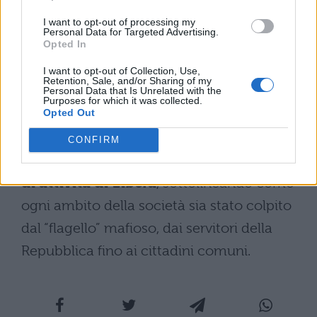
mafie, contro le consorterie criminali che
I want to opt-out of processing my
Personal Data for Targeted Advertising.
generano violenza e oppressione, contro
Opted In
zone grigie di complicità che ne
I want to opt-out of Collection, Use,
Retention, Sale, and/or Sharing of my
favoriscono affari e diffusione, vede operare
Personal Data that Is Unrelated with the
Purposes for which it was collected.
tutti i cittadini che desiderano vivere in una
Opted Out
società coesa e rispettosa dei diritti di tutti”.
CONFIRM
Il Capo dello Stato ha ricordato i
trent’anni
di attività di Libera
, sottolineando come
ogni ambito della società sia stato colpito
dal “flagello” mafioso, dai servitori della
Repubblica fino ai cittadini comuni.