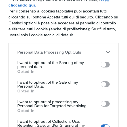
cliccando qui
.
La giurisprudenza recente tende a
Per il consenso ai cookies facoltativi puoi accettarli tutti
sostenere le scuole, soprattutto quando le
cliccando sul bottone Accetta tutti qui di seguito. Cliccando su
Gestisci opzioni è possibile accedere al pannello di controllo
misure adottate perseguono finalità
e rifiutare tutti i cookie (anche di profilazione); Se rifiuti tutto,
educative concrete.
Una sentenza
userai solo i cookie tecnici di default.
emblematica del Tar Lombardia del
2022
ha stabilito la legittimità
Personal Data Processing Opt Outs
dell’esclusione dalle gite quando serve a
I want to opt-out of the Sharing of my
personal data.
ristabilire equilibri compromessi in classe,
Opted In
particolarmente in seguito a episodi di
I want to opt-out of the Sale of my
Personal Data.
violenza o bullismo. Il bilanciamento tra la
Opted In
necessaria autorità educativa e la tutela dei
I want to opt-out of processing my
Personal Data for Targeted Advertising.
diritti degli studenti resta una questione
Opted In
aperta che continua a dividere il mondo
I want to opt-out of Collection, Use,
dell’istruzione.
Retention, Sale, and/or Sharing of my