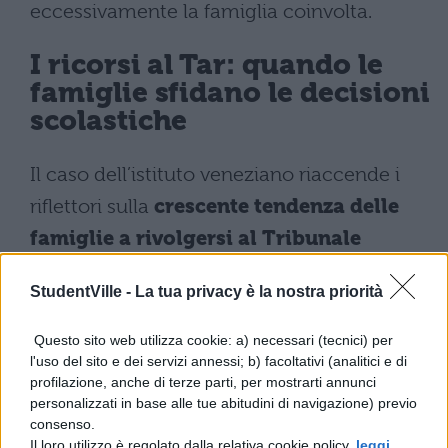
eccessivamente la famiglia coinvolta.
I ricorsi al Tar: quando le
famiglie sfidano le decisioni
scolastiche
Il caso dell’istituto veneziano riaccende i
riflettori sulla
crescente tendenza delle
famiglie a rivolgersi al Tribunale
Amministrativo Regionale
contro le
StudentVille -
La tua privacy è la nostra priorità
sanzioni disciplinari. Questa pratica si
inserisce in un contesto di tensione tra
Questo sito web utilizza cookie: a) necessari (tecnici) per
l'uso del sito e dei servizi annessi; b) facoltativi (analitici e di
l’autonomia didattica degli istituti e il diritto
profilazione, anche di terze parti, per mostrarti annunci
delle famiglie a contestare provvedimenti
personalizzati in base alle tue abitudini di navigazione) previo
consenso.
ritenuti sproporzionati.
Il loro utilizzo è regolato dalla relativa cookie policy,
leggi