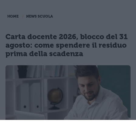
HOME
NEWS SCUOLA
Carta docente 2026, blocco del 31
agosto: come spendere il residuo
prima della scadenza