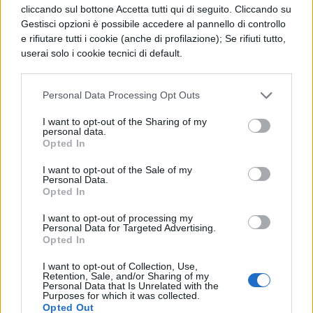
Il sistema di tutela e il
cliccando sul bottone Accetta tutti qui di seguito. Cliccando su
supporto legale
Gestisci opzioni è possibile accedere al pannello di controllo
e rifiutare tutti i cookie (anche di profilazione); Se rifiuti tutto,
userai solo i cookie tecnici di default.
L’esposto alle autorità rappresenta lo
strumento principale a disposizione degli
Personal Data Processing Opt Outs
insegnanti per attivare una risposta
I want to opt-out of the Sharing of my
istituzionale contro intimidazioni e
personal data.
Opted In
minacce. Come nel caso dell’insegnante
veronese, questa procedura consente di
I want to opt-out of the Sale of my
Personal Data.
documentare ufficialmente
i
Opted In
comportamenti aggressivi e di richiedere
I want to opt-out of processing my
Personal Data for Targeted Advertising.
l’intervento delle forze dell’ordine.
Opted In
Le misure di protezione già adottate in
I want to opt-out of Collection, Use,
Retention, Sale, and/or Sharing of my
Personal Data that Is Unrelated with the
episodi simili dimostrano l’efficacia del
Purposes for which it was collected.
Opted Out
sistema giudiziario: dall’applicazione del