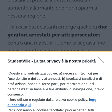
aumento allarmante che non risparmia
nessuna regione.
Tra i casi più eclatanti emerge quello di
due
genitori arrestati per atti persecutori
contro una maestra: l’uomo la seguiva fino
a casa, mentre la donna brandiva un
b
Imposta immagine in evidenza
astone
StudentVille -
La tua privacy è la nostra priorità
davanti alla scuola. L’insegnante ha
Questo sito web utilizza cookie: a) necessari (tecnici) per
descritto un clima di ansia costante che le
l'uso del sito e dei servizi annessi; b) facoltativi (analitici e di
ha modificato completamente le abitudini
profilazione, anche di terze parti, per mostrarti annunci
personalizzati in base alle tue abitudini di navigazione) previo
quotidiane, costringendola a farsi
consenso.
accompagnare dalle colleghe.
Il loro utilizzo è regolato dalla relativa cookie policy,
leggi
cliccando qui
.
Per il consenso ai cookies facoltativi puoi accettarli tutti