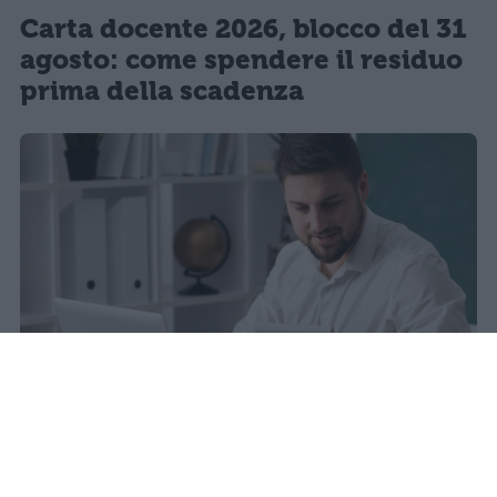
Carta docente 2026, blocco del 31
agosto: come spendere il residuo
prima della scadenza
La carta docente 2026 resta bloccata
dal 31 agosto con data di sblocco
incerta. Il residuo deve essere speso