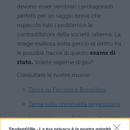
devono esser sembrati i protagonisti
perfetti per un saggio breve che
rispecchi tutti i problemi e le
contraddizioni della società odierna. La
strage mafiosa entra perciò di diritto tra
le possibili tracce di questo
esame di
stato.
Volete saperne di più?
Consultate le nostre risorse:
Tema su Falcone e Borsellino
Tema sulla criminalità organizzata
Saggio breve su Falcone e Borsellino
Prima Prova 2017
StudentVille -
La tua privacy è la nostra priorità