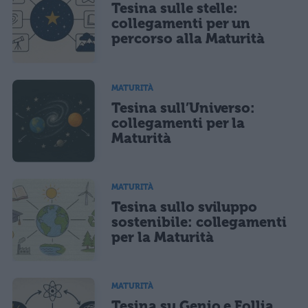
Tesina sulle stelle:
Ho letto e acconsento l'
informativa
sulla privacy
CONFERMA E PUBBLICA
collegamenti per un
percorso alla Maturità
Acconsento all'uso dei miei dati da parte di terzi per finalità di
marketing diretto con modalità automatizzate o tradizionali
MATURITÀ
Tesina sull’Universo:
collegamenti per la
Maturità
MATURITÀ
Tesina sullo sviluppo
sostenibile: collegamenti
per la Maturità
MATURITÀ
Tesina su Genio e Follia