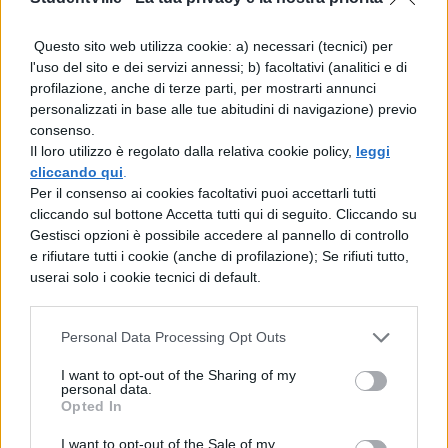
Prima Prova Maturità
Questo sito web utilizza cookie: a) necessari (tecnici) per
2017:
Traccia sul Terrorismo
l'uso del sito e dei servizi annessi; b) facoltativi (analitici e di
profilazione, anche di terze parti, per mostrarti annunci
personalizzati in base alle tue abitudini di navigazione) previo
L'argomento di attualità più gettonato
consenso.
per la
Maturità 2017
è il
terrorismo
.
Il loro utilizzo è regolato dalla relativa cookie policy,
leggi
cliccando qui
.
Non ci sono dubbi a riguardo. La
Per il consenso ai cookies facoltativi puoi accettarli tutti
tematica del
terrorismo
è molto
cliccando sul bottone Accetta tutti qui di seguito. Cliccando su
Gestisci opzioni è possibile accedere al pannello di controllo
complessa, in quanto bisogna
e rifiutare tutti i cookie (anche di profilazione); Se rifiuti tutto,
innazitutto capire cosa significa, da cosa
userai solo i cookie tecnici di default.
è causato quetso fenomeno, come
Personal Data Processing Opt Outs
avviene e soprattutto cosa comporta.
Cercate di usare, quindi, tutte le nostre
I want to opt-out of the Sharing of my
personal data.
risorse per aiutarvi:
Opted In
I want to opt-out of the Sale of my