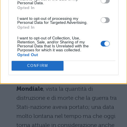
Tema sul terrorismo: la scaletta
Personal Data.
Opted In
Prima prova Maturità 2017 traccia
I want to opt-out of processing my
Personal Data for Targeted Advertising.
sul terrorismo: come svolgerla
Opted In
I want to opt-out of Collection, Use,
Prima Prova Maturità 2017:
Retention, Sale, and/or Sharing of my
Personal Data that Is Unrelated with the
Traccia sull'unione Europea
Purposes for which it was collected.
Opted Out
L’idea di una
comunità europea
unita e
CONFIRM
il sogno degli
Stati Uniti d’Europa
si
sviluppa alla fine della
Seconda Guerra
Mondiale
, vista la quantità di
distruzione e di morte che la guerra tra
Stati-nazione aveva portato; una data
molto lontana nel tempo ma che oggi
torna attuale in considerazione anche