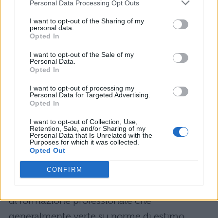
Personal Data Processing Opt Outs
percorso da seguire
I want to opt-out of the Sharing of my
personal data.
Per diventare agente immobiliare si deve
Opted In
entrare in possesso del patentino da agente
I want to opt-out of the Sale of my
Personal Data.
immobiliare. Per poterlo ottenere deve avere
Opted In
uno tra questi due titoli di studio:
I want to opt-out of processing my
Personal Data for Targeted Advertising.
Opted In
il diploma di scuola media superiore ad
indirizzo commerciale
I want to opt-out of Collection, Use,
Retention, Sale, and/or Sharing of my
Personal Data that Is Unrelated with the
Purposes for which it was collected.
una laurea nell’area giuridico-
Opted Out
commerciale
CONFIRM
Non è finita qui, si deve frequentare un corso
di formazione professionale che
generalmente verte su norme di estimo,