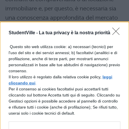
immobiliare e, per questo, è necessaria sia
una conoscenza approfondita del mercato
locale e generale sia la capacità di
StudentVille -
La tua privacy è la nostra priorità
determinare in modo adeguato il valore di
un’abitazione. L’agente immobiliare deve
Questo sito web utilizza cookie: a) necessari (tecnici) per
l'uso del sito e dei servizi annessi; b) facoltativi (analitici e di
ascoltare le richieste dei clienti ed essere
profilazione, anche di terze parti, per mostrarti annunci
sempre pronto a risolvere dubbi, sciogliere le
personalizzati in base alle tue abitudini di navigazione) previo
consenso.
indecisioni e proporre soluzioni adatte ad
Il loro utilizzo è regolato dalla relativa cookie policy,
leggi
ogni situazione. Tutti possono diventare
cliccando qui
.
Per il consenso ai cookies facoltativi puoi accettarli tutti
agenti immobiliari, l’ elemento
cliccando sul bottone Accetta tutti qui di seguito. Cliccando su
fondamentale è avere buone doti relazionali
Gestisci opzioni è possibile accedere al pannello di controllo
e rifiutare tutti i cookie (anche di profilazione); Se rifiuti tutto,
e capacità di vendita. E la formazione?
userai solo i cookie tecnici di default.
Agente immobiliare: il