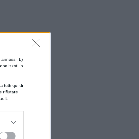
i annessi; b)
onalizzati in
he
 tutti qui di
 rifiutare
ault.