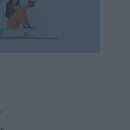
o
si.