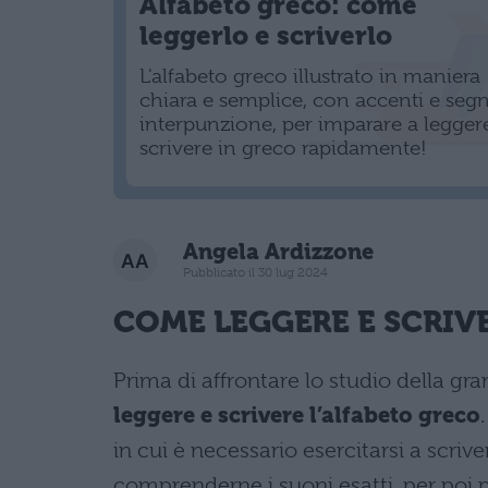
Alfabeto greco: come
leggerlo e scriverlo
L'alfabeto greco illustrato in maniera
chiara e semplice, con accenti e segn
interpunzione, per imparare a legger
scrivere in greco rapidamente!
Angela Ardizzone
Pubblicato il 30 lug 2024
COME LEGGERE E SCRIV
Prima di affrontare lo studio della g
leggere e scrivere l’alfabeto greco
in cui è necessario esercitarsi a scriver
comprenderne i suoni esatti, per poi pr