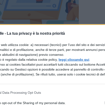
le -
La tua privacy è la nostra priorità
web utilizza cookie: a) necessari (tecnici) per l'uso del sito e dei serviz
lfabeto greco? Nello schema qui sopra sono stati
analitici e di profilazione, anche di terze parti, per mostrarti annunci pers
 a ciascuna lettera, tuttavia dobbiamo fare qualc
e abitudini di navigazione) previo consenso.
zzo è regolato dalla relativa cookie policy,
leggi cliccando qui
.
so ai cookies facoltativi puoi accettarli tutti cliccando sul bottone Accetta
ccando su Gestisci opzioni è possibile accedere al pannello di controllo e
 pronunciano come in italiano; il dittongo ου si legge
e (anche di profilazione); Se rifiuti tutto, userai solo i cookie tecnici di def
.
 davanti alle vocali ι, ε, η e le consonanti λ e ν
l Data Processing Opt Outs
o opt-out of the Sharing of my personal data.