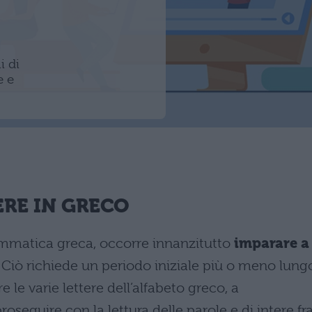
i di
e e
ERE IN GRECO
rammatica greca, occorre innanzitutto
imparare a
. Ciò richiede un periodo iniziale più o meno lung
e le varie lettere dell’alfabeto greco, a
oseguire con la lettura delle parole e di intere fra