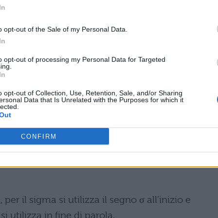
In
ronuncia “n”
o opt-out of the Sale of my Personal Data.
 davanti a ι, ε, η
In
to opt-out of processing my Personal Data for Targeted
 in “zona”, “zero”
ing.
In
empio come nell’inglese “thank”
o opt-out of Collection, Use, Retention, Sale, and/or Sharing
ersonal Data that Is Unrelated with the Purposes for which it
lected.
me “c” aspirato o -ch- tedesco
Out
- latino, dunque come la “f” italiana
CONFIRM
e “ti” e non “zi” come nella pronuncia scolastica
per il sigma si utilizza il segno σ all’inizio e
i utilizza in fine di parola.