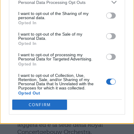
Personal Data Processing Opt Outs
principale aperto nel 1973 e l’ala nuova
progettata dall’architetto Kisho
I want to opt-out of the Sharing of my
personal data.
Kurokawa, il museo comprende opere
Opted In
che documentano le varie fasi della vita
di Van Gogh, dall’infanzia, ai vari stadi
I want to opt-out of the Sale of my
Personal Data.
emotivi, fino alla morte. Tra le opere
Opted In
possedute vi sono “I mangiatori di
patate”, “La camera di Vincent ad
I want to opt-out of processing my
Personal Data for Targeted Advertising.
Arles” e una delle varie realizzazioni de “I
Opted In
Girasoli”.
I want to opt-out of Collection, Use,
Retention, Sale, and/or Sharing of my
Concertgebouw
: sala da concerto
Personal Data that Is Unrelated with the
Purposes for which it was collected.
di Amsterdam, considerata per
Opted Out
importanza tra le prime tre sale al
mondo, il Concertgebouw
è uno spazio
CONFIRM
ospita numerosi eventi concertistici, sia
di musica classica sia di musica
leggera ed è la sede della Royal
Concertgebouw Orchestra.