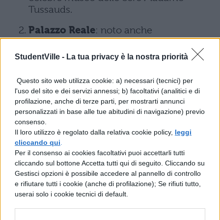
Tussauds.
Palazzo Reale
: noto anche
come
municipio di Amsterdam
, il
palazzo Reale fu costruito per ospitare la
StudentVille -
La tua privacy è la nostra priorità
sede del municipio per essere poi
trasformato in residenza reale. Classico
Questo sito web utilizza cookie: a) necessari (tecnici) per
esempio di barocco olandese a pianta
l'uso del sito e dei servizi annessi; b) facoltativi (analitici e di
rettangolare, il palazzo sorse a partire
profilazione, anche di terze parti, per mostrarti annunci
dal 1648, anno dell’indipendenza
personalizzati in base alle tue abitudini di navigazione) previo
consenso.
dei Paesi Bassi, su progetto di Jacob van
Il loro utilizzo è regolato dalla relativa cookie policy,
leggi
Campen.
cliccando qui
.
Per il consenso ai cookies facoltativi puoi accettarli tutti
Il Museo di Van Gogh
: il museo è una
cliccando sul bottone Accetta tutti qui di seguito. Cliccando su
delle attrazioni più gettonate di
Gestisci opzioni è possibile accedere al pannello di controllo
Amsterdam in quanto custodisce la più
e rifiutare tutti i cookie (anche di profilazione); Se rifiuti tutto,
grande collezione di opere del pittore
userai solo i cookie tecnici di default.
olandese Vincent van Gogh. Costituito
da due edifici interconnessi, quello