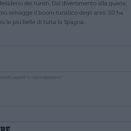
siderio dei turisti. Dal divertimento alla quiete,
più selvagge il boom turistico degli anni ’50 ha
a le più belle di tutta la Spagna.
La tua email sarà utilizzata per comunicarti se qualcuno risponde al tuo commento e non sarà pubblicata. Dichiari di avere preso visione e di accettare quanto previsto dalla
ARE
 un cookie salvi i tuoi dati (nome, email) per il prossimo commento.