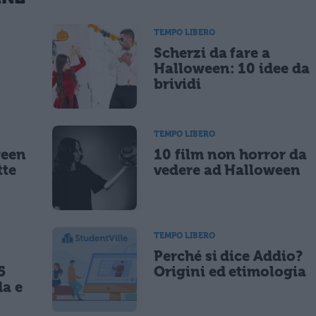
TEMPO LIBERO
Scherzi da fare a
lità di marketing diretto con modalità automatizzate o tradizionali
Halloween: 10 idee da
brividi
TEMPO LIBERO
ween
10 film non horror da
tte
vedere ad Halloween
TEMPO LIBERO
Perché si dice Addio?
5
Origini ed etimologia
da e