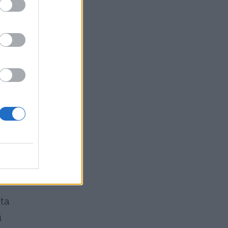
a
i
o
,
ee
ya
ata
i