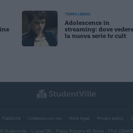
TEMPO LIBERO
Adolescence in
gine
streaming: dove veder
la nuova serie tv cult
Pubblicità
Collabora con noi
Note legali
Privacy policy
C
6 Studentville - U Lead SRL - Piazza Bologna 49, Roma - P.IVA 15846