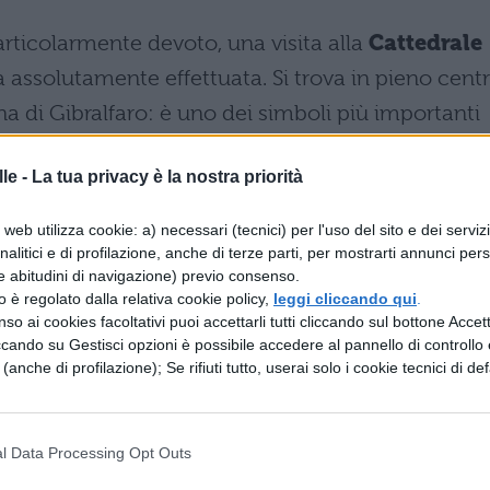
particolarmente devoto, una visita alla
Cattedrale
va assolutamente effettuata. Si trova in pieno cent
lina di Gibralfaro: è uno dei simboli più importanti
nel 1855, ha ottenuto il titolo di Basilica Minore.
le -
La tua privacy è la nostra priorità
r questo itinerario religioso, è sicuramente la
i chiamata dell’Immacolata Concezione di Maria
web utilizza cookie: a) necessari (tecnici) per l'uso del sito e dei serviz
uttura è un esempio architettonico straordinario
analitici e di profilazione, anche di terze parti, per mostrarti annunci pers
e abitudini di navigazione) previo consenso.
che e rinascimentali si fondono perfettamente.
zzo è regolato dalla relativa cookie policy,
leggi cliccando qui
.
so ai cookies facoltativi puoi accettarli tutti cliccando sul bottone Accetta
ole conoscere l’Andalusia in modo particolarmente
ccando su Gestisci opzioni è possibile accedere al pannello di controllo e
e (anche di profilazione); Se rifiuti tutto, userai solo i cookie tecnici di def
to. Tra le varie aree verdi che questa regioni mette
 il
Parqua Natural de las Sierras de Cazorla
. Si
nde della Spagna, un’area protetta che si estende 
l Data Processing Opt Outs
ete ammirare tutte valli boscose della zona, le