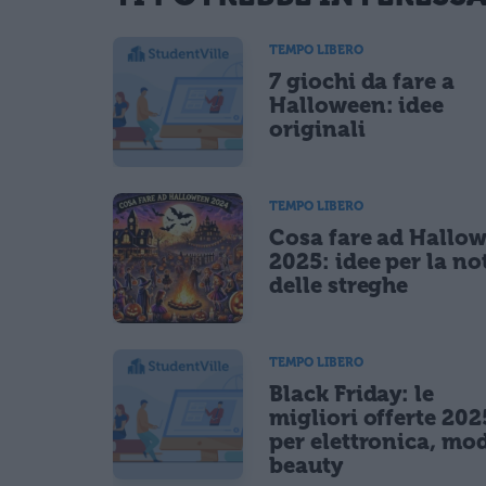
Ho letto e acconsento l'
informativa
sulla privacy
TEMPO LIBERO
CONFERMA E PUBBLICA
7 giochi da fare a
Acconsento all'uso dei miei dati da parte di terzi per fina
Halloween: idee
originali
TEMPO LIBERO
Cosa fare ad Hallo
2025: idee per la no
delle streghe
TEMPO LIBERO
Black Friday: le
migliori offerte 202
per elettronica, mo
beauty