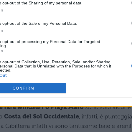
o opt-out of the Sharing of my personal data.
 nella parte orientale di Jaén, il parco è
In
ungo dell’Andalusia, il
Guadalquivir
. Per i più
o opt-out of the Sale of my Personal Data.
 visita alla catena montuosa della
Sierra Nevad
In
eria. Gole, burroni, laghi, piccoli e medi torrenti s
to opt-out of processing my Personal Data for Targeted
io cangiante perfetto per escursioni di trekking 
ing.
In
o opt-out of Collection, Use, Retention, Sale, and/or Sharing
ersonal Data that Is Unrelated with the Purposes for which it
ndalusia non significa solo scoprire chiese, moschee
lected.
Out
mondo. Qui le
spiagge sono bellissime
e se
one durante l’estate sappiate che ci sono molte ar
CONFIRM
o farsi un tuffo rigenerante.
Playa de la Bota, Pla
e fare windsurf o Playa Maro
sono solo alcune
la
Costa del Sol Occidentale
, infatti, è punteggi
Gibilterra infatti vi sono tantissime baie e arenil