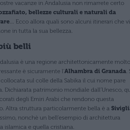
e vostre vacanze in Andalusia non rimarrete certo
ozzafiato, bellezze culturali e naturali da
rare
… Ecco allora quali sono alcuni itinerari che vi
ne in tutta la sua bellezza.
più belli
Andalusia è una regione architettonicamente molt
eressante è sicuramente l’
Alhambra di Granada
. 
 collocata sul colle della Sabika il cui nome pare
ra. Dichiarata patrimonio mondiale dall’Unesco, qu
ecorati degli Emiri Arabi che rendono questa
. Altra struttura particolarmente bella è a
Sivigli
lissimo, nonchè un bell’esempio di architettura
 islamica e quella cristiana.