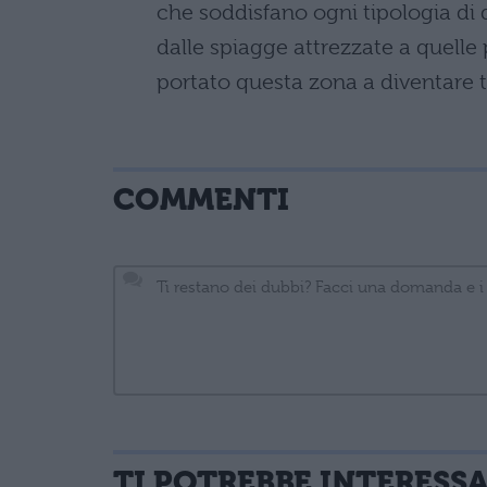
che soddisfano ogni tipologia di de
dalle spiagge attrezzate a quelle 
portato questa zona a diventare tr
COMMENTI
TI POTREBBE INTERESS
informativa privacy
. Pubblicando questo commento dai il consenso affinché