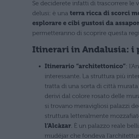
Se deciderete infatti di trascorrere l
delusi: è una
terra ricca di scorci m
esplorare e cibi gustosi da assapo
permetteranno di scoprire questa regio
Itinerari in Andalusia: i 
Itinerario “architettonico”
: l’
interessante. La struttura più int
tratta di una sorta di città murata
derivi dal colore rosato delle mu
si trovano meravigliosi palazzi d
struttura letteralmente mozzafiato
l’Alcàzar
. È un palazzo reale bel
mudéjar che fondeva l’architettura