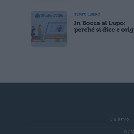
TEMPO LIBERO
In Bocca al Lupo:
perché si dice e ori
Chi siamo
© 202