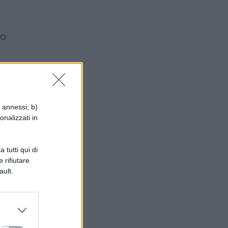
ro
i annessi; b)
onalizzati in
 tutti qui di
 rifiutare
ault.
 a
per