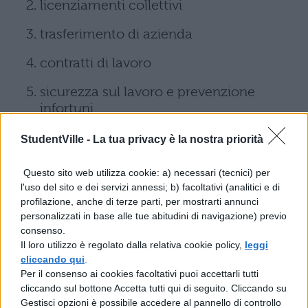
licenziamenti collettivi
trasferimento di azienda
contratti di lavoro
sicurezza sul lavoro e prevenzione
infortuni
lavoro autonomo e rapporti di agenzia
StudentVille -
La tua privacy è la nostra priorità
appalti
Questo sito web utilizza cookie: a) necessari (tecnici) per
l'uso del sito e dei servizi annessi; b) facoltativi (analitici e di
procedimenti disciplinari e
profilazione, anche di terze parti, per mostrarti annunci
provvedimenti disciplinari contestati
personalizzati in base alle tue abitudini di navigazione) previo
consenso.
dimissioni per giusta causa
Il loro utilizzo è regolato dalla relativa cookie policy,
leggi
cliccando qui
.
demansionamento e mobbing
Per il consenso ai cookies facoltativi puoi accettarli tutti
cliccando sul bottone Accetta tutti qui di seguito. Cliccando su
infortuni sul lavoro
Gestisci opzioni è possibile accedere al pannello di controllo