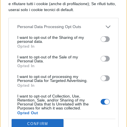
e rifiutare tutti i cookie (anche di profilazione); Se rifiuti tutto,
lavoro in nero
userai solo i cookie tecnici di default.
crediti da lavoro
Personal Data Processing Opt Outs
Avvocato del lavoro: quando
I want to opt-out of the Sharing of my
chiederne l’intervento
personal data.
Opted In
Se si verificano tutti i casi che vi abbiamo
I want to opt-out of the Sale of my
Personal Data.
elencato sopra, è necessario richiedere
Opted In
subito l’intervento di un giuslavorista in
I want to opt-out of processing my
Personal Data for Targeted Advertising.
quanto i tempi nelle controversie di lavoro
Opted In
sono molto importanti. Per farvi un esempio,
I want to opt-out of Collection, Use,
Retention, Sale, and/or Sharing of my
se un lavoratore vuole opporsi ad un
Personal Data that Is Unrelated with the
Purposes for which it was collected.
licenziamento illegittimo ha dei tempi
Opted Out
ristretti per farlo quindi, dopo essersi
CONFIRM