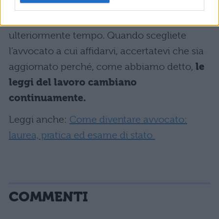
accertato della validità e della bravura
dell’avvocato scelto, non deve perdere
ulteriormente tempo. Quando scegliete
l’avvocato a cui affidarvi, accertatevi che sia
aggiornato perché, come abbiamo detto,
le
leggi del lavoro cambiano
continuamente.
Leggi anche:
Come diventare avvocato:
laurea, pratica ed esame di stato
COMMENTI