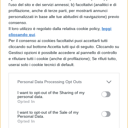
dimenticate che anche per un
l'uso del sito e dei servizi annessi; b) facoltativi (analitici e di
accademico è possibile
profilazione, anche di terze parti, per mostrarti annunci
personalizzati in base alle tue abitudini di navigazione) previo
diventareastronauta e imparare, durante
consenso.
l’addestramento, a pilotare aerei militari
Il loro utilizzo è regolato dalla relativa cookie policy,
leggi
cliccando qui
.
e civili. Per qualsiasi informazione
Per il consenso ai cookies facoltativi puoi accettarli tutti
aggiuntiva potete consultare
cliccando sul bottone Accetta tutti qui di seguito. Cliccando su
Gestisci opzioni è possibile accedere al pannello di controllo
direttamente il sito dell’Agenzia Spaziale
e rifiutare tutti i cookie (anche di profilazione); Se rifiuti tutto,
Europea
userai solo i cookie tecnici di default.
(http://www.esa.int/ita/ESA_in_your_count
Personal Data Processing Opt Outs
COME DIVENTARE ASTRONAUTA:
I want to opt-out of the Sharing of my
LA NATIONAL AERONAUTCS AND
personal data.
SPACE ADMINISTRATION (NASA)
Opted In
I want to opt-out of the Sale of my
I requisiti per entrare alla NASA non sono
Personal Data.
Opted In
molto diversi da quelli richiesti dall’ESA ma