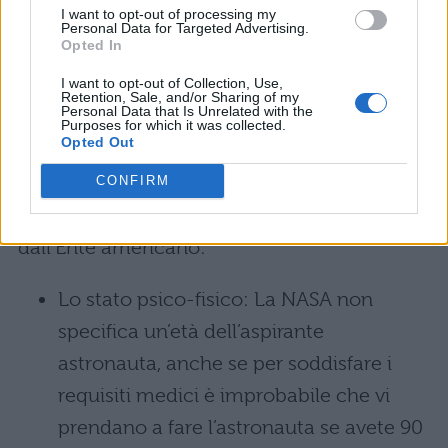
I want to opt-out of processing my
ce n’è uno che probabilmente escluderà la
Personal Data for Targeted Advertising.
Opted In
maggioranza delle persone che stanno
I want to opt-out of Collection, Use,
leggendo questo articolo: per essere
Retention, Sale, and/or Sharing of my
Personal Data that Is Unrelated with the
ammessi è necessario infatti avere la
Purposes for which it was collected.
Opted Out
cittadinanza americana. Nel caso foste però
di quei fortunelli con la doppia cittadinanza
CONFIRM
ecco le differenze nei requisiti richiesti
dall’Ente americano:
Lo stato psico-fisico: La NASA non
specifica un’età dell’aspirante
astronauta, anche se per soddisfare i
requisiti medici è improbabile che vi
prendano a fare l’astronauta se avete 90