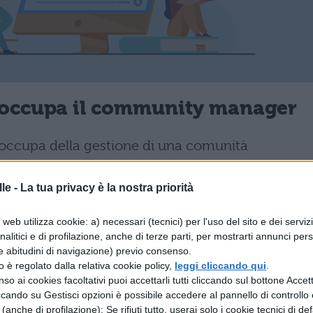
si occupa il community manager
 occupa della gestione di una comunità
 ne progetta la struttura e coordina le attività. È
le -
La tua privacy è la nostra priorità
l community manager inizialmente progetta la
, in base a eventuali richieste di utenti o agli
web utilizza cookie: a) necessari (tecnici) per l'uso del sito e dei serviz
 in seguito le modalità di aggregazione, sceglie gl
analitici e di profilazione, anche di terze parti, per mostrarti annunci pers
e abitudini di navigazione) previo consenso.
iscussione e se necessario, può anche avvalersi di
zzo è regolato dalla relativa cookie policy,
leggi cliccando qui
.
e, che lo affiancano nella gestione della comunità
so ai cookies facoltativi puoi accettarli tutti cliccando sul bottone Accetta
ccando su Gestisci opzioni è possibile accedere al pannello di controllo e
 cui i membri si sentano liberi e sicuri di esprimer
e (anche di profilazione); Se rifiuti tutto, userai solo i cookie tecnici di def