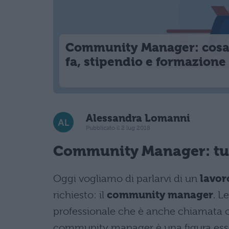
Community Manager: cos
fa, stipendio e formazione
Alessandra Lomanni
Pubblicato il 2 lug 2018
Community Manager: tutt
Oggi vogliamo di parlarvi di un
lavor
richiesto: il
community manager
. L
professionale che è anche chiamata o
community manager è una figura essenz