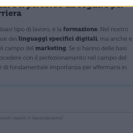
 è il percorso da seguire per
rriera
iasi tipo di lavoro, è la
formazione
. Nel nostro
ase dei
linguaggi specifici digitali
, ma anche e
el campo del
marketing
. Se si hanno delle basi
e procedere con il perfezionamento nel campo del
 di fondamentale importanza per affermarsi in