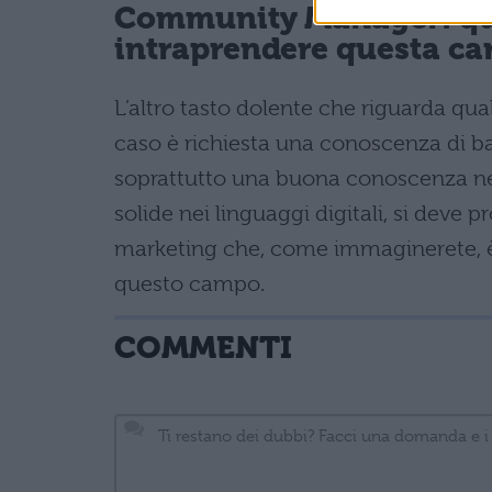
Community Manager: qual
intraprendere questa ca
L’altro tasto dolente che riguarda quals
caso è richiesta una conoscenza di b
soprattutto una buona conoscenza n
solide nei linguaggi digitali, si dev
marketing che, come immaginerete, è
questo campo.
COMMENTI