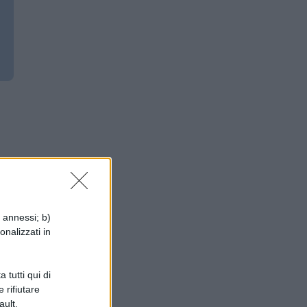
i annessi; b)
i
onalizzati in
 tutti qui di
 rifiutare
si,
ault.