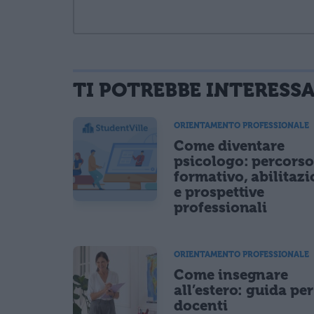
TI POTREBBE INTERESS
informativa privacy
. Pubblicando questo commento dai il consenso affinché
Ho letto e acconsento l'
informativa
sulla privacy
ORIENTAMENTO PROFESSIONALE
CONFERMA E PUBBLICA
Come diventare
Acconsento all'uso dei miei dati da parte di terzi per fina
psicologo: percors
formativo, abilitaz
e prospettive
professionali
ORIENTAMENTO PROFESSIONALE
Come insegnare
all’estero: guida per
docenti