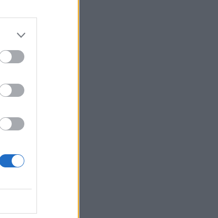
nd
ti
te
e