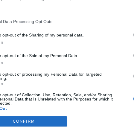
orare, senza paura di essere giudicati o male
uisce alla crescita e allo sviluppo di una
l Data Processing Opt Outs
mpito non è che quello di fare da ponte tra un bra
 quali si riscontra il contatto diretto con gli uten
o opt-out of the Sharing of my personal data.
In
o opt-out of the Sale of my Personal Data.
ger: quanto guadagna
In
to opt-out of processing my Personal Data for Targeted
to
stipendio
è quello che interessa maggiormen
ing.
In
minata carriera. Ogni lavoro avrà una retribuzion
pegno, di energie spese e di formazione. Nel caso
o opt-out of Collection, Use, Retention, Sale, and/or Sharing
ersonal Data that Is Unrelated with the Purposes for which it
ora siate interessati, ha un salario
medio
lected.
Out
12.480.
Questa è la situazione in Italia, all’estero
CONFIRM
eve aumento.