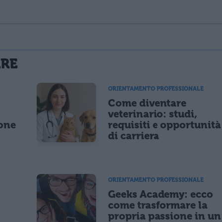
La tua email sarà utilizzata per comunicarti se qualcuno risponde al tuo commento e non sarà pubblicata. Dichiari di avere preso visione e di accettare quanto previsto dalla
ARE
 un cookie salvi i tuoi dati (nome, email) per il prossimo commento.
ORIENTAMENTO PROFESSIONALE
Come diventare
lità di marketing diretto con modalità automatizzate o tradizionali
o
veterinario: studi,
ione
requisiti e opportunità
di carriera
ORIENTAMENTO PROFESSIONALE
Geeks Academy: ecco
come trasformare la
propria passione in un