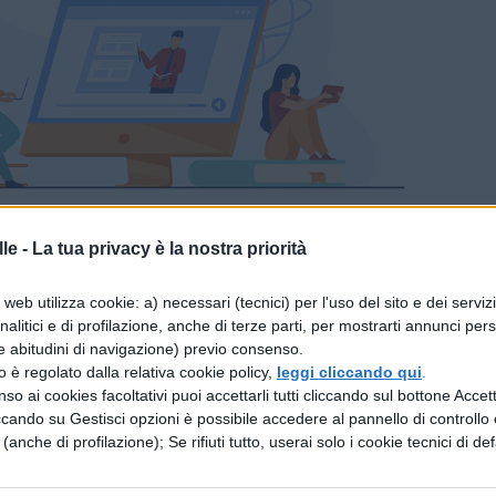
le -
La tua privacy è la nostra priorità
ormatica: cosa fa
web utilizza cookie: a) necessari (tecnici) per l'uso del sito e dei serviz
analitici e di profilazione, anche di terze parti, per mostrarti annunci pers
formazioni corrette e che non lascino spazio ad
e abitudini di navigazione) previo consenso.
 insieme di cosa si occupa vogliamo darvi la
zzo è regolato dalla relativa cookie policy,
leggi cliccando qui
.
so ai cookies facoltativi puoi accettarli tutti cliccando sul bottone Accetta
rmatica: protezione di
software e hardware
da
ccando su Gestisci opzioni è possibile accedere al pannello di controllo e
uindi tali software e hardware da accessi, utilizzo
e (anche di profilazione); Se rifiuti tutto, userai solo i cookie tecnici di def
icurezza informatica è sinonimo di
Cyber Security
.