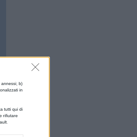
i annessi; b)
onalizzati in
 tutti qui di
 rifiutare
,
ault.