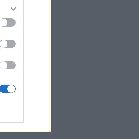
le
si
la
 i