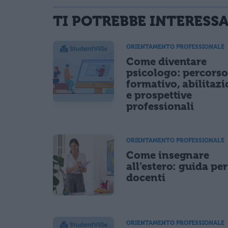
TI POTREBBE INTERESS
informativa privacy
. Pubblicando questo commento dai il consenso affinché
Ho letto e acconsento l'
informativa
sulla privacy
ORIENTAMENTO PROFESSIONALE
CONFERMA E PUBBLICA
Come diventare
Acconsento all'uso dei miei dati da parte di terzi per fina
psicologo: percors
formativo, abilitaz
e prospettive
professionali
ORIENTAMENTO PROFESSIONALE
Come insegnare
all’estero: guida per
docenti
ORIENTAMENTO PROFESSIONALE