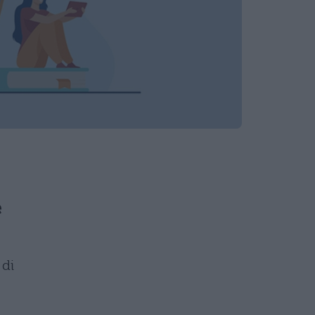
e
 di