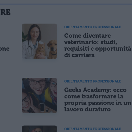
La tua email sarà utilizzata per comunicarti se qualcuno risponde al tuo commento e non sarà pubblicata. Dichiari di avere preso visione e di accettare quanto previsto dalla
ARE
 un cookie salvi i tuoi dati (nome, email) per il prossimo commento.
ORIENTAMENTO PROFESSIONALE
Come diventare
lità di marketing diretto con modalità automatizzate o tradizionali
o
veterinario: studi,
ione
requisiti e opportunità
di carriera
ORIENTAMENTO PROFESSIONALE
Geeks Academy: ecco
come trasformare la
propria passione in un
lavoro duraturo
ORIENTAMENTO PROFESSIONALE