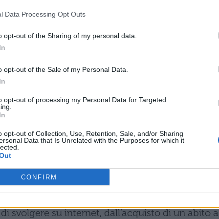
za informatica, tutte le tecniche, le tecnologie e 
l Data Processing Opt Outs
lo di garantire la protezione dei sistemi
confidenzialità e integrità dei dati
, cioè le
o opt-out of the Sharing of my personal data.
In
 computer e sistemi. Ma chi può fare sicurezza
ngineer), amministratori di dati (data security
o opt-out of the Sale of my Personal Data.
In
azioni (network security architect) e le figure che 
esa e le ripercussioni legali.
to opt-out of processing my Personal Data for Targeted
ing.
In
formatica: a quanto ammonta lo
o opt-out of Collection, Use, Retention, Sale, and/or Sharing
ersonal Data that Is Unrelated with the Purposes for which it
lected.
Out
 riveste un ruolo molto importante all’interno del
CONFIRM
a forte esposizione che noi tutti, e di conseguenza
ano, abbiamo nel mondo dell’on line. Ci ripetiamo
i svolgere su internet, dall’acquisto di un abito a