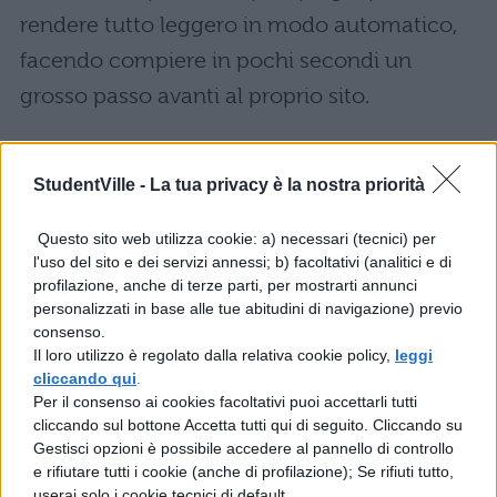
rendere tutto leggero in modo automatico,
facendo compiere in pochi secondi un
grosso passo avanti al proprio sito.
Sicurezza
StudentVille -
La tua privacy è la nostra priorità
La sicurezza è un aspetto fondamentale,
Questo sito web utilizza cookie: a) necessari (tecnici) per
perché se per qualche motivo la propria
l'uso del sito e dei servizi annessi; b) facoltativi (analitici e di
pagina fosse messa sotto attacco o i nostri
profilazione, anche di terze parti, per mostrarti annunci
personalizzati in base alle tue abitudini di navigazione) previo
contenuti violati, ecco che le pagine
consenso.
subirebbero una immediata penalizzazione
Il loro utilizzo è regolato dalla relativa cookie policy,
leggi
cliccando qui
.
mettendo in discussione tutto quanto di
Per il consenso ai cookies facoltativi puoi accettarli tutti
buono costruito nel frattempo. Tophost offre
cliccando sul bottone Accetta tutti qui di seguito. Cliccando su
Gestisci opzioni è possibile accedere al pannello di controllo
massima tutela sul fronte dell’hosting, ma
e rifiutare tutti i cookie (anche di profilazione); Se rifiuti tutto,
sul piano del software occorrerà operare in
userai solo i cookie tecnici di default.