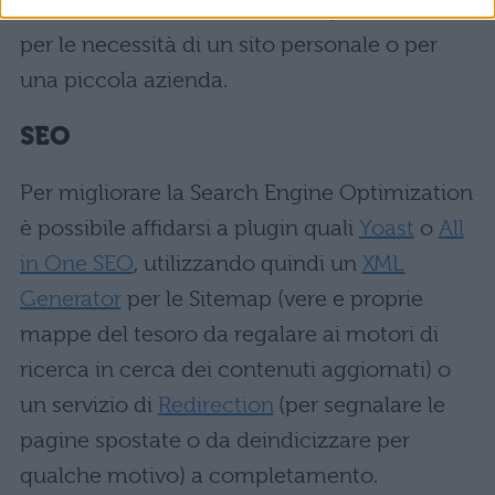
i casi, consentendo una difesa più che valida
per le necessità di un sito personale o per
una piccola azienda.
SEO
Per migliorare la Search Engine Optimization
è possibile affidarsi a plugin quali
Yoast
o
All
in One SEO
, utilizzando quindi un
XML
Generator
per le Sitemap (vere e proprie
mappe del tesoro da regalare ai motori di
ricerca in cerca dei contenuti aggiornati) o
un servizio di
Redirection
(per segnalare le
pagine spostate o da deindicizzare per
qualche motivo) a completamento.