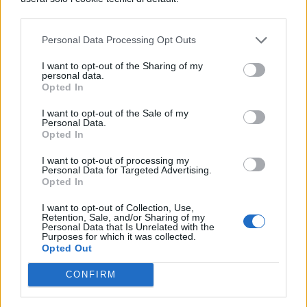
modo oculato e ancora una volta sono i
plugin a correre in soccorso: soluzioni come
Personal Data Processing Opt Outs
Jetpack
portano avanti un servizio
I want to opt-out of the Sharing of my
personal data.
onnicomprensivo, ma si potranno trovare
Opted In
anche molti piccoli aiuti come un
Blackhole
I want to opt-out of the Sale of my
Personal Data.
for Bad Bots
in gradi di intrappolare i bot
Opted In
contro gli attacchi dall’esterno,
I want to opt-out of processing my
Personal Data for Targeted Advertising.
l’
Autenticazione a due fattori
per difendere la
Opted In
procedura di login o un
captcha
per tenere
I want to opt-out of Collection, Use,
lontani gli spammer.
Retention, Sale, and/or Sharing of my
Personal Data that Is Unrelated with the
Purposes for which it was collected.
La sicurezza è una questione multifattore,
Opted Out
che richiede risposte mirate in base al
CONFIRM
pericolo: i plugin corrono in soccorso in tutti