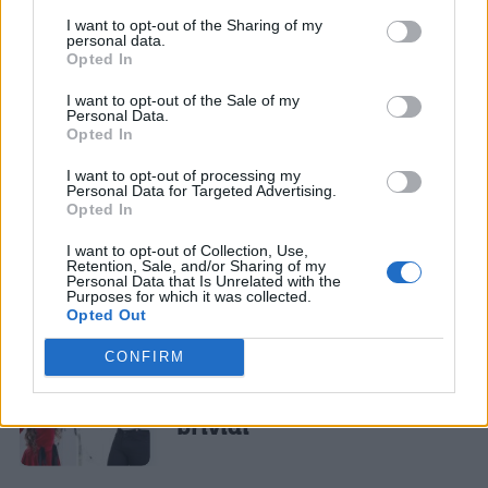
I want to opt-out of the Sharing of my
personal data.
Opted In
I want to opt-out of the Sale of my
Personal Data.
Opted In
La tua email sarà utilizzata per comunicarti se qualcuno risponde al tuo commento e non
TI POTREBBE INTERESSARE
sarà pubblicata. Dichiari di avere preso visione e di accettare quanto previsto dalla
informativa privacy
. Pubblicando questo commento dai il consenso affinché un cookie
I want to opt-out of processing my
salvi i tuoi dati (nome, email) per il prossimo commento.
Personal Data for Targeted Advertising.
TEMPO LIBERO
Opted In
7 giochi da fare a
Ho letto e acconsento l'
informativa
sulla privacy
CONFERMA E PUBBLICA
Halloween: idee originali
I want to opt-out of Collection, Use,
Retention, Sale, and/or Sharing of my
Acconsento all'uso dei miei dati da parte di terzi per finalità di
Personal Data that Is Unrelated with the
marketing diretto con modalità automatizzate o tradizionali
Purposes for which it was collected.
Opted Out
TEMPO LIBERO
CONFIRM
Scherzi da fare a
Halloween: 10 idee da
brividi