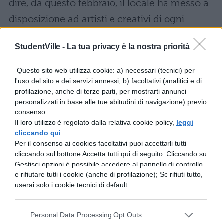
dire, da questo febbraio, il locale ha messo a
disposizione ad artisti e creativi di ogni
genere,
un open space per happing
, dove
StudentVille -
La tua privacy è la nostra priorità
esporre le proprie opere. Aperto dalle 12 alle
2 di notte.
Questo sito web utilizza cookie: a) necessari (tecnici) per
l'uso del sito e dei servizi annessi; b) facoltativi (analitici e di
Foto |
daniel.edwins
.
profilazione, anche di terze parti, per mostrarti annunci
personalizzati in base alle tue abitudini di navigazione) previo
consenso.
Il loro utilizzo è regolato dalla relativa cookie policy,
leggi
COMMENTI
cliccando qui
.
Per il consenso ai cookies facoltativi puoi accettarli tutti
cliccando sul bottone Accetta tutti qui di seguito. Cliccando su
Gestisci opzioni è possibile accedere al pannello di controllo
e rifiutare tutti i cookie (anche di profilazione); Se rifiuti tutto,
userai solo i cookie tecnici di default.
Personal Data Processing Opt Outs