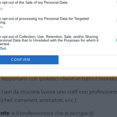
o opt-out of the Sale of my Personal Data.
ria lingua madre;
In
resente su ogni volo quindi ha la possibilità di gira
to opt-out of processing my Personal Data for Targeted
ing.
In
ondo;
o opt-out of Collection, Use, Retention, Sale, and/or Sharing
 che lavora dietro le quinte dei concerti e di tutti i
ersonal Data that Is Unrelated with the Purposes for which it
lected.
ponsabile di tutta la preparazione tecnica degli
Out
CONFIRM
professionista assunto dalle aziende che si occupa
apportarsi con ipotetici clienti in tutto il mondo
i navi da crociera lavora uno staff con professionis
(chef, camerieri, animatori, ecc.);
ante
: è il professionista che si occupa di