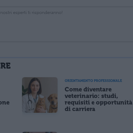
La tua email sarà utilizzata per comunicarti se qualcuno risponde al tuo commento e non sarà pubblicata. Dichiari di avere preso visione e di accettare quanto previsto dalla
ARE
 un cookie salvi i tuoi dati (nome, email) per il prossimo commento.
ORIENTAMENTO PROFESSIONALE
Come diventare
lità di marketing diretto con modalità automatizzate o tradizionali
o
veterinario: studi,
ione
requisiti e opportunità
di carriera