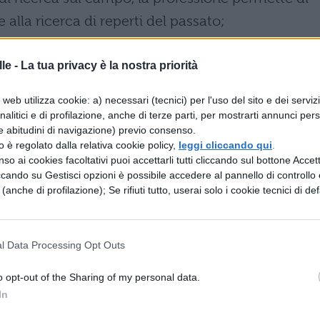
 alla ricerca di reperti del passato;
i questo professionista appassionato di sport è
le -
La tua privacy è la nostra priorità
venti alla ricerca di nuovi talenti;
web utilizza cookie: a) necessari (tecnici) per l'uso del sito e dei serviz
he è responsabile di tutti i cantieri e delle grandi
analitici e di profilazione, anche di terze parti, per mostrarti annunci pers
e abitudini di navigazione) previo consenso.
ondo;
zzo è regolato dalla relativa cookie policy,
leggi cliccando qui
.
so ai cookies facoltativi puoi accettarli tutti cliccando sul bottone Accetta
che viene ospitata da una famiglia straniera e ha il
ccando su Gestisci opzioni è possibile accedere al pannello di controllo e
e (anche di profilazione); Se rifiuti tutto, userai solo i cookie tecnici di def
endo da babysitter e da supporto per la vita di tu
l Data Processing Opt Outs
a assunto dalle compagnie di tutto il mondo per
ienti esteri;
o opt-out of the Sharing of my personal data.
In
che insegna agli studenti una nuova lingua nei pae