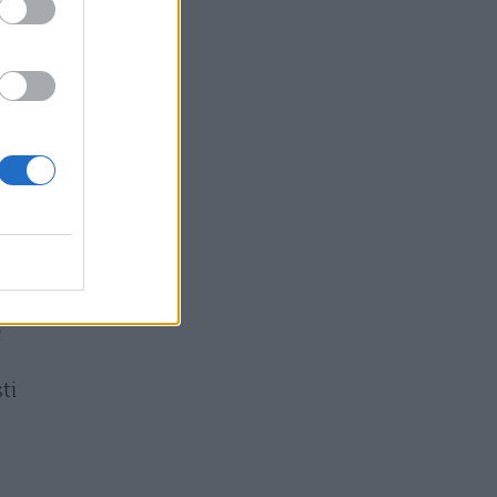
re
no
;
ti