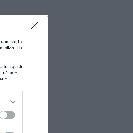
i annessi; b)
onalizzati in
 tutti qui di
 rifiutare
ault.
tti
si