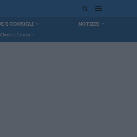
E E CONSIGLI
NOTIZIE
Classi di Laurea