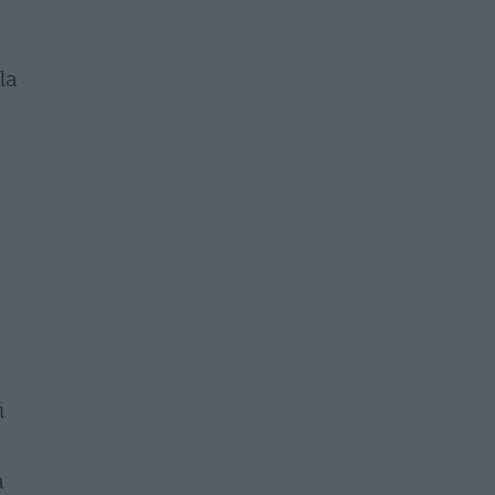
la
i
a