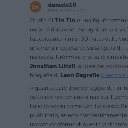
daniele10
Pubblicato il 14 set 2011
Quella di
Tin Tin
è una figura intramo
mole di ristampe che ogni anno invade
l’attesissimo film in 3D tratto dalle s
un’ombra inquietante sulla figura di T
nascosta. Un’ombra che sa di simpatie 
Jonathan Littell
, autore del contr
biografia di
Leon Degrelle
Il secco e
A quanto pare il personaggio di Tin Ti
cattolico reazionario e nazista, l’uomo
figlio lo vorrei come lui». Lo stesso D
pubblicato, se non clandestinamente n
trovato conferme di questa vicinanza 