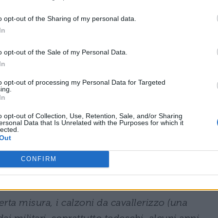
itutto di presentarsi come unico modello
o opt-out of the Sharing of my personal data.
In
o, che circolava ampiamente intorno al 1936
o opt-out of the Sale of my Personal Data.
elle racconta di aver dilapidato i proventi
In
er comperare questi pantaloni da golf,
to opt-out of processing my Personal Data for Targeted
ing.
anza», a cui dedica un intero capitolo. A
In
o da un simile lusso»; i pantaloni gli
o opt-out of Collection, Use, Retention, Sale, and/or Sharing
ersonal Data that Is Unrelated with the Purposes for which it
riginalità». Così, «per Hergé fu naturale far
lected.
Out
loni da golf, in tutto simili ai miei, al
do». Degrelle assicura di essere stato
CONFIRM
 portare quel tipo di pantaloni; in realtà,
iamento estremamente diffuso fra la
rta misura, i calzoni da cavallerizzo (una