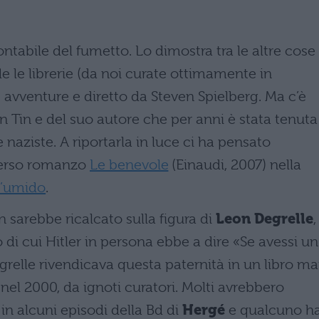
ntabile del fumetto. Lo dimostra tra le altre cose 
 le librerie (da noi curate ottimamente in
ue avventure e diretto da Steven Spielberg. Ma c’è
in Tin e del suo autore che per anni è stata tenuta
naziste. A riportarla in luce ci ha pensato
overso romanzo
Le benevole
(Einaudi, 2007) nella
 l’umido
.
n sarebbe ricalcato sulla figura di
Leon Degrelle
,
 di cui Hitler in persona ebbe a dire «Se avessi un
egrelle rivendicava questa paternità in un libro ma
el 2000, da ignoti curatori. Molti avrebbero
in alcuni episodi della Bd di
Hergé
e qualcuno h