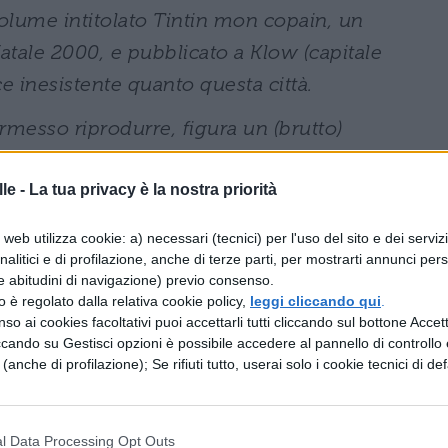
olume intitolato Tintin mon copain, un
Natale 2000, e pubblicato a Klow (capitale
ce inesistente quanto questa città.
rmesso riprodurre, figura un (brutto)
le SS; secondo certi siti Internet, sarebbe
le -
La tua privacy è la nostra priorità
probabile. Steeman, che aveva letto il
 testo pubblicato abbastanza simile ai suoi
web utilizza cookie: a) necessari (tecnici) per l'uso del sito e dei serviz
dante e nefanda, sarebbe stata in gran parte
analitici e di profilazione, anche di terze parti, per mostrarti annunci pers
e abitudini di navigazione) previo consenso.
rema destra che gravitava nella cerchia di
zzo è regolato dalla relativa cookie policy,
leggi cliccando qui
.
blicare a proprie spese il libro così
so ai cookies facoltativi puoi accettarli tutti cliccando sul bottone Accetta
ccando su Gestisci opzioni è possibile accedere al pannello di controllo e
clito e talora incoerente, fra lunghe
e (anche di profilazione); Se rifiuti tutto, userai solo i cookie tecnici di def
, sproloqui antisemiti e «rivelazioni » che,
é, mirano a metterlo nei guai il più
l Data Processing Opt Outs