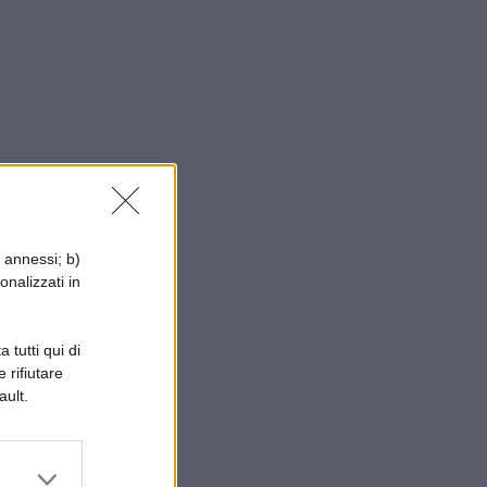
i annessi; b)
onalizzati in
 tutti qui di
 rifiutare
ault.