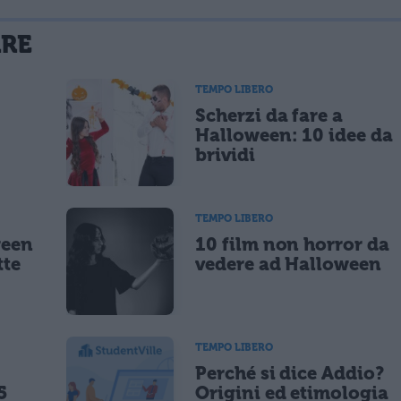
La tua email sarà utilizzata per comunicarti se qualcuno risponde al tuo commento e non sarà pubblicata. Dichiari di avere preso visione e di accettare quanto previsto dalla
ARE
 un cookie salvi i tuoi dati (nome, email) per il prossimo commento.
TEMPO LIBERO
Scherzi da fare a
lità di marketing diretto con modalità automatizzate o tradizionali
Halloween: 10 idee da
brividi
TEMPO LIBERO
ween
10 film non horror da
tte
vedere ad Halloween
TEMPO LIBERO
Perché si dice Addio?
5
Origini ed etimologia