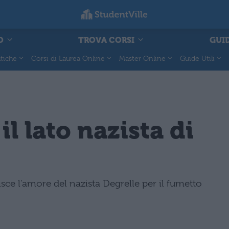
O
TROVA CORSI
GUID
tiche
Corsi di Laurea Online
Master Online
Guide Utili
il lato nazista di
isce l'amore del nazista Degrelle per il fumetto