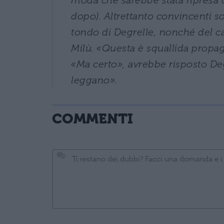
moda che sarebbe stata ripresa da
dopo). Altrettanto convincenti so
tondo di Degrelle, nonché del ca
Milù. «Questa è squallida propag
«Ma certo», avrebbe risposto De
leggano».
COMMENTI