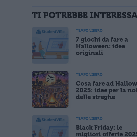
TI POTREBBE INTERESS
informativa privacy
. Pubblicando questo commento dai il consenso affinché
Ho letto e acconsento l'
informativa
sulla privacy
TEMPO LIBERO
CONFERMA E PUBBLICA
7 giochi da fare a
Acconsento all'uso dei miei dati da parte di terzi per fina
Halloween: idee
originali
TEMPO LIBERO
Cosa fare ad Hallo
2025: idee per la no
delle streghe
TEMPO LIBERO
Black Friday: le
migliori offerte 202