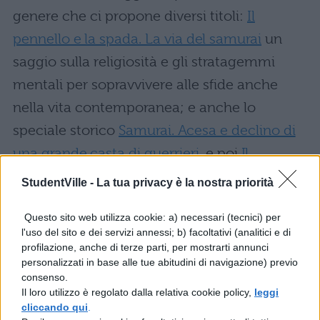
genere che ci propone diversi titoli:
Il
pennello e la spada. La via del samurai
un
saggio sulla religiosità e gli stratagemmi
mentali per sopravvivere alle sfide anche
nella vita contemporanea; e anche lo
speciale storico
Samurai. Acesa e declino di
una grande casta di guerrieri.
e poi
Il
coraggio del samurai
incentrato sull’arte
StudentVille -
La tua privacy è la nostra priorità
dell’introspezione e la cultura della
Questo sito web utilizza cookie: a) necessari (tecnici) per
meditazione. Un ulteriore volume che ci
l'uso del sito e dei servizi annessi; b) facoltativi (analitici e di
riporta a questo autore italiano è
Il libro dei
profilazione, anche di terze parti, per mostrarti annunci
personalizzati in base alle tue abitudini di navigazione) previo
cinque anelli
di Miyamoto Musashi, tradotto
consenso.
da Arena, è un vero e proprio trattato di
Il loro utilizzo è regolato dalla relativa cookie policy,
leggi
cliccando qui
.
strategie di combattimento; che, come