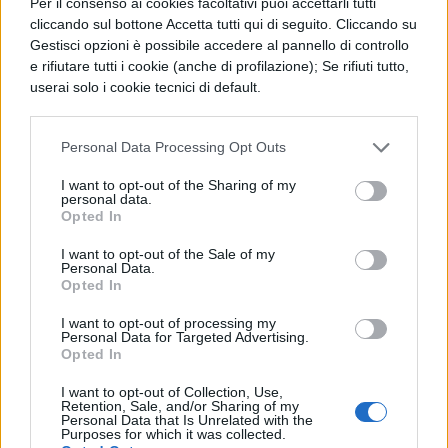
Per il consenso ai cookies facoltativi puoi accettarli tutti
vuole la tradizione giapponese, parte
cliccando sul bottone Accetta tutti qui di seguito. Cliccando su
Gestisci opzioni è possibile accedere al pannello di controllo
innanzitutto dall’atteggiamento interiore.
e rifiutare tutti i cookie (anche di profilazione); Se rifiuti tutto,
userai solo i cookie tecnici di default.
COMMENTI
Personal Data Processing Opt Outs
I want to opt-out of the Sharing of my
personal data.
Opted In
I want to opt-out of the Sale of my
Personal Data.
Opted In
I want to opt-out of processing my
Personal Data for Targeted Advertising.
Opted In
I want to opt-out of Collection, Use,
Retention, Sale, and/or Sharing of my
Personal Data that Is Unrelated with the
Purposes for which it was collected.
La tua email sarà utilizzata per comunicarti se qualcuno risponde al tuo commento e non