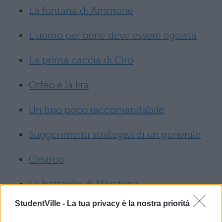
La fontana di Ammone
L’uomo per bene deve essere egoista
La prima caccia di Ciro
Orfeo e la lira
Un tipo poco raccomandabile
Suggerimenti strategici di un generale
Clearco
La battaglia di Maratona
StudentVille -
La tua privacy è la nostra priorità
Se vuoi allenarti con le tracce degli anni