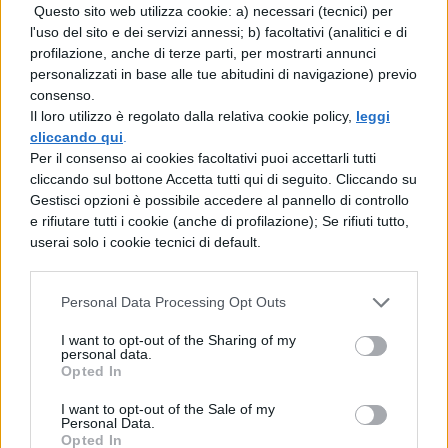
passati leggi qui:
Questo sito web utilizza cookie: a) necessari (tecnici) per
l'uso del sito e dei servizi annessi; b) facoltativi (analitici e di
profilazione, anche di terze parti, per mostrarti annunci
Versione di greco Maturità 2018: le
personalizzati in base alle tue abitudini di navigazione) previo
tracce degli anni passati
consenso.
Il loro utilizzo è regolato dalla relativa cookie policy,
leggi
Versione di Greco Maturità
cliccando qui
.
Per il consenso ai cookies facoltativi puoi accettarli tutti
2018: consigli sullo studio
cliccando sul bottone Accetta tutti qui di seguito. Cliccando su
Gestisci opzioni è possibile accedere al pannello di controllo
e rifiutare tutti i cookie (anche di profilazione); Se rifiuti tutto,
Bene, non vi rimane che dare un’occhiata a
userai solo i cookie tecnici di default.
queste versioni tradotte e iniziare ad
allenarvi seriamente in vista della seconda
Personal Data Processing Opt Outs
prova. Dato che il tempo stringe, vi
I want to opt-out of the Sharing of my
consigliamo di tradurre una versione al
personal data.
Opted In
giorno e controllare di volta in volta gli errori.
I want to opt-out of the Sale of my
Sappiamo che nel corso degli ultimi anni la
Personal Data.
Opted In