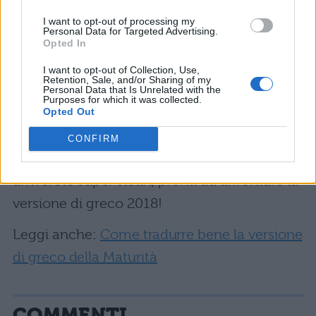
grammatica viene trascurata, per cui vi
consigliamo di riguardare qualche regola e
I want to opt-out of processing my
Personal Data for Targeted Advertising.
Opted In
in particolare i verbi, in modo che non vi
confondiate il giorno della prova. Quando
I want to opt-out of Collection, Use,
Retention, Sale, and/or Sharing of my
poi arriverete alle ultime settimane prima
Personal Data that Is Unrelated with the
Purposes for which it was collected.
della prova, provate a fare una piccola
Opted Out
simulazione, cercando di rispettare la
CONFIRM
tempistica ufficiale: in questo modo
arriverete super sicuri, pronti ad affrontare la
versione di greco 2018!
Leggi anche:
Come tradurre bene la versione
di greco della Maturità
COMMENTI