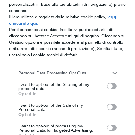
Questo significa che ad un certo punto della
personalizzati in base alle tue abitudini di navigazione) previo
consenso.
tua scheda dovrai inserire un riassunto breve
Il loro utilizzo è regolato dalla relativa cookie policy,
leggi
cliccando qui
.
degli avvenimenti raccontati nel romanzo e,
Per il consenso ai cookies facoltativi puoi accettarli tutti
poi, cosa ancora più difficile, trovare il modo
cliccando sul bottone Accetta tutti qui di seguito. Cliccando su
Gestisci opzioni è possibile accedere al pannello di controllo
per raccontare il tuo punto di vista su quanto
e rifiutare tutti i cookie (anche di profilazione); Se rifiuti tutto,
hai letto facendo una piccola recensione.
userai solo i cookie tecnici di default.
Se hai bisogno di dritte, affidati alle nostre
guide:
Personal Data Processing Opt Outs
I want to opt-out of the Sharing of my
Come fare una recensione
personal data.
Opted In
Come si fa il riassunto di un libro
I want to opt-out of the Sale of my
Personal Data.
Opted In
Leggi anche:
Tema su un libro che hai letto:
I want to opt-out of processing my
scaletta ed esempio svolto
Personal Data for Targeted Advertising.