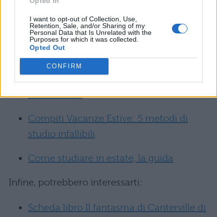
Opted In
COMPITI PER LE VACANZE
I want to opt-out of Collection, Use,
Retention, Sale, and/or Sharing of my
Personal Data that Is Unrelated with the
Non perderti tutte le dritte per finire in fretta i
Purposes for which it was collected.
Opted Out
compiti delle vacanze
:
CONFIRM
Compiti Vacanze Estive: riassunti, temi e
schede libro
Compiti Vacanze Estive: 5 metodi di
studio infallibili
Come studiare in estate, la guida
Infine, potrebbero interessarti:
Scheda libro Il fantasma di Canterville di