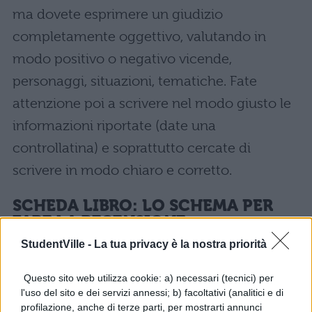
ma dovete esprimere un giudizio
completamente oggettivo, valutando in
modo positivo o negativo vicende,
personaggi, situazioni, tematiche. Fate
attenzione poi a scrivere nel modo giusto le
informazioni riportate (date una
controllatina) e soprattutto cercate di
scrivere in modo chiaro e corretto.
SCHEDA LIBRO: LO SCHEMA PER
FARE LA RECENSIONE
StudentVille -
La tua privacy è la nostra priorità
Come avrai sicuramente notato, all’interno
del nostro schema abbiamo inserito la voce
Questo sito web utilizza cookie: a) necessari (tecnici) per
l'uso del sito e dei servizi annessi; b) facoltativi (analitici e di
trama
e
commento
.
profilazione, anche di terze parti, per mostrarti annunci