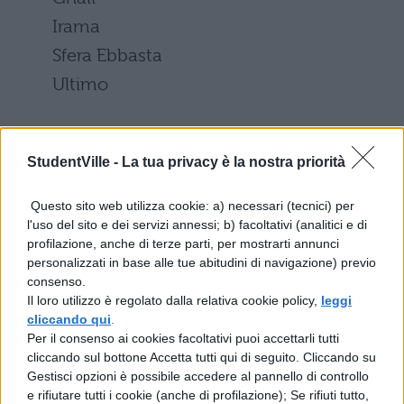
Irama
Sfera Ebbasta
Ultimo
StudentVille -
La tua privacy è la nostra priorità
MIGLIOR ARTISTA INTERNAZIONALE
Arctic Monkeys
Questo sito web utilizza cookie: a) necessari (tecnici) per
l'uso del sito e dei servizi annessi; b) facoltativi (analitici e di
Beyoncé & Jay-Z
profilazione, anche di terze parti, per mostrarti annunci
Imagine Dragons
personalizzati in base alle tue abitudini di navigazione) previo
consenso.
Roger Waters
Il loro utilizzo è regolato dalla relativa cookie policy,
leggi
Thirty Seconds To Mars
cliccando qui
.
Per il consenso ai cookies facoltativi puoi accettarli tutti
U2
cliccando sul bottone Accetta tutti qui di seguito. Cliccando su
Gestisci opzioni è possibile accedere al pannello di controllo
e rifiutare tutti i cookie (anche di profilazione); Se rifiuti tutto,