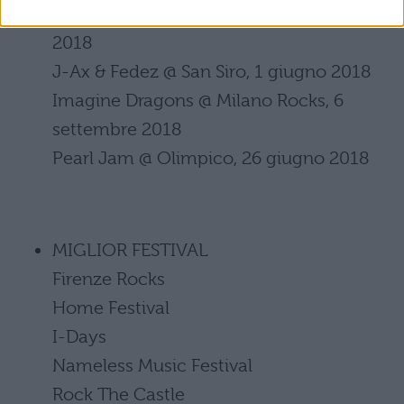
Foo Fighters @ Firenze Rocks, 14 giugno
2018
J-Ax & Fedez @ San Siro, 1 giugno 2018
Imagine Dragons @ Milano Rocks, 6
settembre 2018
Pearl Jam @ Olimpico, 26 giugno 2018
MIGLIOR FESTIVAL
Firenze Rocks
Home Festival
I-Days
Nameless Music Festival
Rock The Castle