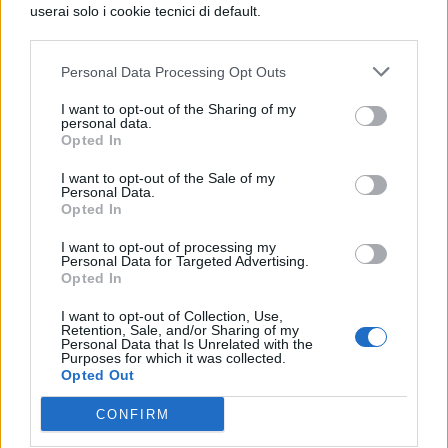
userai solo i cookie tecnici di default.
MIGLIOR ARTISTA ROCK
A Perfect Circle
Personal Data Processing Opt Outs
Iron Maiden
I want to opt-out of the Sharing of my
personal data.
Lenny Kravitz
Opted In
Metallica
I want to opt-out of the Sale of my
Personal Data.
Slayer
Opted In
The Smashing Pumpkins
I want to opt-out of processing my
Personal Data for Targeted Advertising.
Opted In
I want to opt-out of Collection, Use,
Retention, Sale, and/or Sharing of my
EVENTO DELL’ANNO
Personal Data that Is Unrelated with the
Purposes for which it was collected.
Cesare Cremonini @ San Siro, 20 giugno
Opted Out
2018
CONFIRM
Eminem @ Rho Fiera, 7 luglio 2018