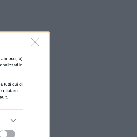
i annessi; b)
onalizzati in
 tutti qui di
 rifiutare
ault.
le