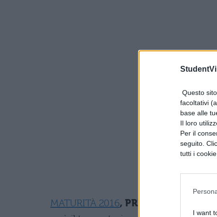
StudentVil
Questo sito 
facoltativi (
base alle tu
Il loro utili
Per il consen
seguito. Cli
tutti i cooki
Persona
MATURITÀ 2016
, PRIMA PROVA:
IL 
I want t