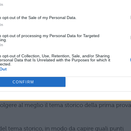
a maturità 2016, precisiamo innanzitutto cos’è un
In
ma storico è un componimento scritto incentrato
o opt-out of the Sale of my Personal Data.
inato avvenimento storico o su un particolare
In
ue di riportare semplicemente l’argomento così
to opt-out of processing my Personal Data for Targeted
lizzare, collegare, commentare.
ing.
In
o opt-out of Collection, Use, Retention, Sale, and/or Sharing
ersonal Data that Is Unrelated with the Purposes for which it
lected.
ema anniversari
Out
tema argomenti attualità
CONFIRM
URITÀ 2016: COME SVOLGERLO.
Detto questo
olgere al meglio il tema storico della prima prov
el tema storico, in modo da capire quali punti