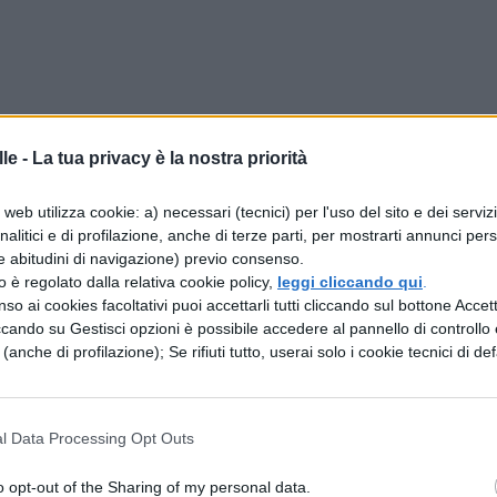
le -
La tua privacy è la nostra priorità
web utilizza cookie: a) necessari (tecnici) per l'uso del sito e dei serviz
analitici e di profilazione, anche di terze parti, per mostrarti annunci pers
e abitudini di navigazione) previo consenso.
zzo è regolato dalla relativa cookie policy,
leggi cliccando qui
.
so ai cookies facoltativi puoi accettarli tutti cliccando sul bottone Accetta
ccando su Gestisci opzioni è possibile accedere al pannello di controllo e
e (anche di profilazione); Se rifiuti tutto, userai solo i cookie tecnici di def
l Data Processing Opt Outs
TEMA STORICO
.
Prima di provare a indovinare qua
o opt-out of the Sharing of my personal data.