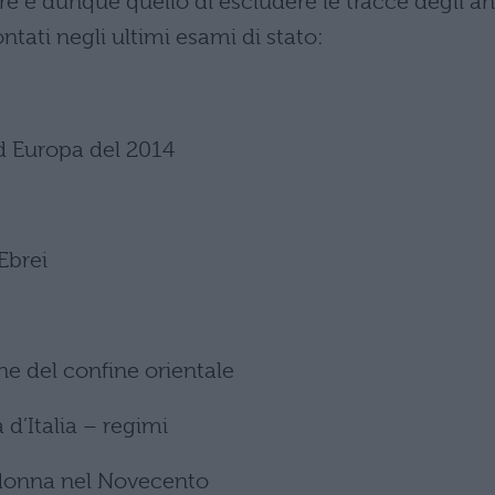
re è dunque quello di escludere le tracce degli an
ontati negli ultimi esami di stato:
d Europa del 2014
Ebrei
ne del confine orientale
 d’Italia – regimi
 donna nel Novecento