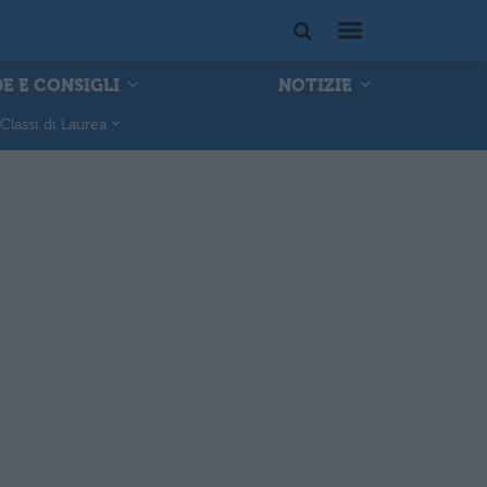
E E CONSIGLI
NOTIZIE
Classi di Laurea