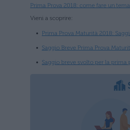
Prima Prova 2018: come fare un tema 
Vieni a scoprire:
Prima Prova Maturità 2018: Sagg
Saggio Breve Prima Prova Maturit
Saggio breve svolto per la prima 