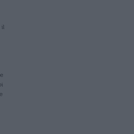
il
le
oi
e