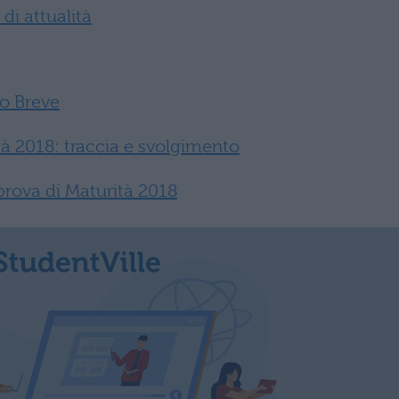
di attualità
io Breve
à 2018: traccia e svolgimento
prova di Maturità 2018