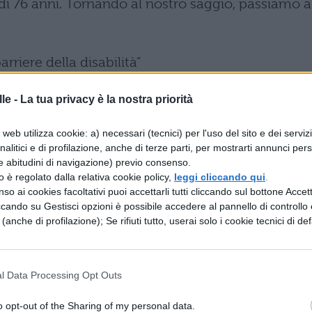
à di 76 anni. Tornando al nostro saggio, passiamo a
arriere della disabilità”
le -
La tua privacy è la nostra priorità
n Hawking: introduzione
web utilizza cookie: a) necessari (tecnici) per l'uso del sito e dei serviz
analitici e di profilazione, anche di terze parti, per mostrarti annunci pers
e abitudini di navigazione) previo consenso.
a giovanissimo, all’età di 20 anni, gli era stata
zzo è regolato dalla relativa cookie policy,
leggi cliccando qui
.
blocca progressivamente le funzioni vitali, gli eran
so ai cookies facoltativi puoi accettarli tutti cliccando sul bottone Accetta
ccando su Gestisci opzioni è possibile accedere al pannello di controllo e
terribile malattia non gli impedì di iscriversi
e (anche di profilazione); Se rifiuti tutto, userai solo i cookie tecnici di def
oggi, uno degli scienziati più brillanti degli ultimi
lileo. Dopo la laurea iniziò a frequentare Jane,
l Data Processing Opt Outs
 dopo un po’ si sposarono ed ebbero 3 figli. Duran
iva seguita da infermieri e tutori con il compito d
o opt-out of the Sharing of my personal data.