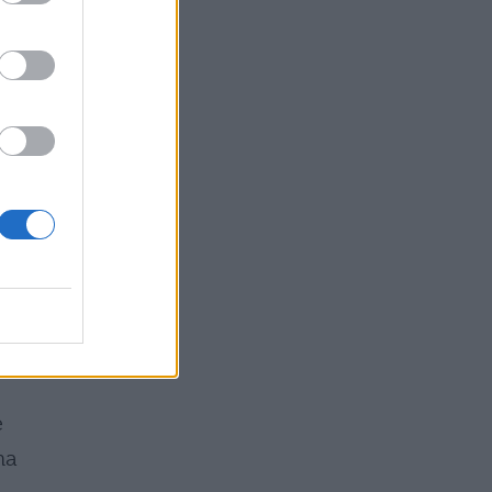
i
iù
e
ha