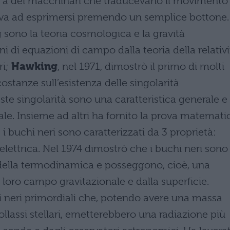
ole a dei macchinari che traducevano il movimento
civa ad esprimersi premendo un semplice bottone. 
 sono la teoria cosmologica e la gravità
ni di equazioni di campo dalla teoria della relativi
ri;
Hawking
, nel 1971, dimostrò il primo di molti
ostanze sull’esistenza delle singolarità
te singolarità sono una caratteristica generale e
ale. Insieme ad altri ha fornito la prova matemati
 i buchi neri sono caratterizzati da 3 proprietà:
ettrica. Nel 1974 dimostrò che i buchi neri sono
gi della termodinamica e posseggono, cioè, una
 loro campo gravitazionale e dalla superficie.
i neri primordiali che, potendo avere una massa
ollassi stellari, emetterebbero una radiazione più