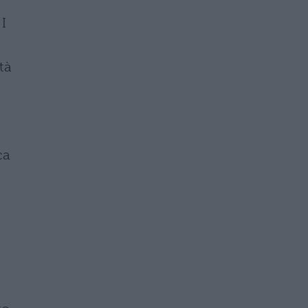
I
tà
ca