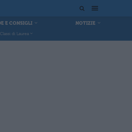
E E CONSIGLI
NOTIZIE
Classi di Laurea