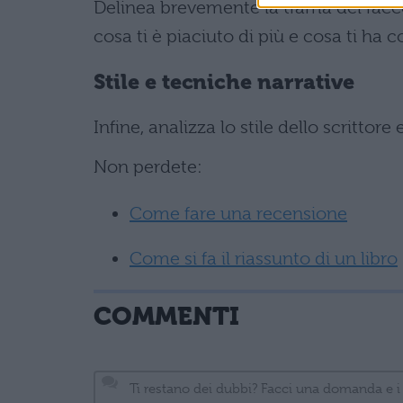
Delinea brevemente la trama del rac
cosa ti è piaciuto di più e cosa ti ha
Stile e tecniche narrative
Infine, analizza lo stile dello scrittore
Non perdete:
Come fare una recensione
Come si fa il riassunto di un libro
COMMENTI