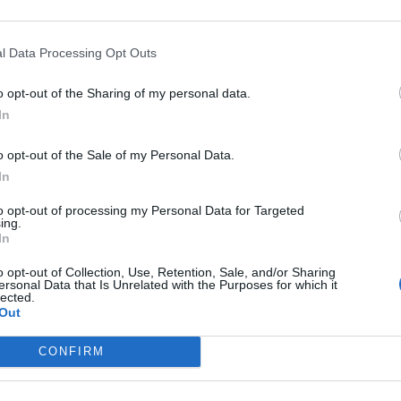
emente dei personaggi, partendo dal protagonista
l Data Processing Opt Outs
o opt-out of the Sharing of my personal data.
In
i ambienti si svolgono prevalentemente le vicende
o opt-out of the Sale of my Personal Data.
In
to opt-out of processing my Personal Data for Targeted
ing.
accontata? Descrivila brevemente.
In
o opt-out of Collection, Use, Retention, Sale, and/or Sharing
ersonal Data that Is Unrelated with the Purposes for which it
lected.
Out
l’autore e commentale in questa sezione.
CONFIRM