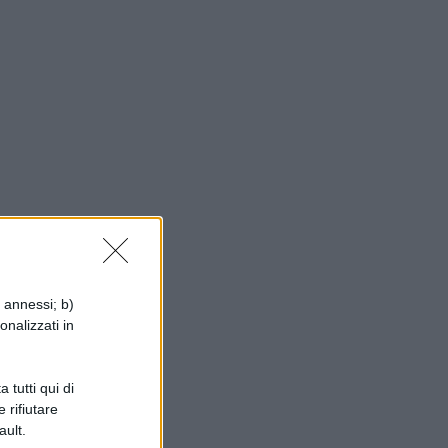
i annessi; b)
onalizzati in
 tutti qui di
 rifiutare
ault.