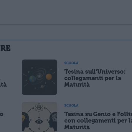
La tua email sarà utilizzata per comunicarti se qualcuno risponde al tuo commento e non sarà pubblicata. Dichiari di avere preso visione e di accettare quanto previsto dalla
ARE
 un cookie salvi i tuoi dati (nome, email) per il prossimo commento.
SCUOLA
Tesina sull’Universo:
lità di marketing diretto con modalità automatizzate o tradizionali
n
collegamenti per la
ità
Maturità
SCUOLA
po
Tesina su Genio e Folli
con collegamenti per l
Maturità