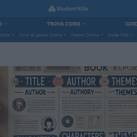
O
TROVA CORSI
GUID
tiche
Corsi di Laurea Online
Master Online
Guide Utili