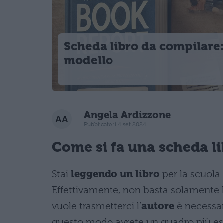
Scheda libro da compilare
modello
Angela Ardizzone
Pubblicato il 4 set 2024
Come si fa una
scheda l
Stai
leggendo un libro
per la scuola 
Effettivamente, non basta solamente
vuole trasmetterci l’
autore
è necessar
questo modo avrete un quadro più esau