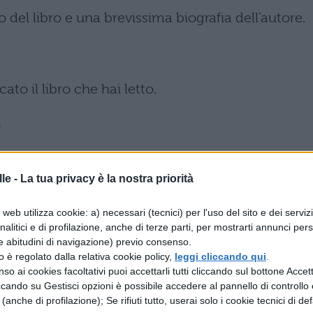
lo del libro e una brevissima biografia dell’autore.
ato il libro che hai letto.
e
uali la città e l’anno di pubblicazione.
le -
La tua privacy è la nostra priorità
web utilizza cookie: a) necessari (tecnici) per l'uso del sito e dei serviz
analitici e di profilazione, anche di terze parti, per mostrarti annunci pers
atta di un romanzo storico, di un fantasy, di un
e abitudini di navigazione) previo consenso.
 in questa sezione!
zzo è regolato dalla relativa cookie policy,
leggi cliccando qui
.
so ai cookies facoltativi puoi accettarli tutti cliccando sul bottone Accetta
ccando su Gestisci opzioni è possibile accedere al pannello di controllo e
e (anche di profilazione); Se rifiuti tutto, userai solo i cookie tecnici di def