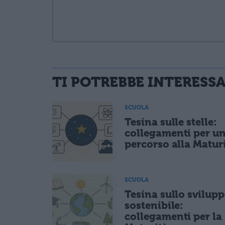
TI POTREBBE INTERESS
informativa privacy
. Pubblicando questo commento dai il consenso affinché
Ho letto e acconsento l'
informativa
sulla privacy
SCUOLA
CONFERMA E PUBBLICA
Tesina sulle stelle:
Acconsento all'uso dei miei dati da parte di terzi per fina
collegamenti per u
percorso alla Matur
SCUOLA
Tesina sullo svilup
sostenibile:
collegamenti per la