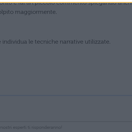
conto e fai un piccolo commento spiegando anch
 colpito maggiormente.
 e individua le tecniche narrative utilizzate.