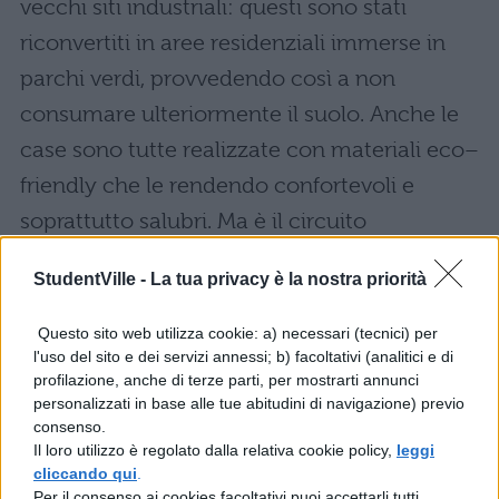
vecchi siti industriali: questi sono stati
riconvertiti in aree residenziali immerse in
parchi verdi, provvedendo così a non
consumare ulteriormente il suolo. Anche le
case sono tutte realizzate con materiali eco–
friendly che le rendendo confortevoli e
soprattutto salubri. Ma è il circuito
energetico che rende unico questo distretto
StudentVille -
La tua privacy è la nostra priorità
urbano.
Questo sito web utilizza cookie: a) necessari (tecnici) per
ACQUE
l'uso del sito e dei servizi annessi; b) facoltativi (analitici e di
Il ciclo dell’acqua funziona in modo tale da
profilazione, anche di terze parti, per mostrarti annunci
personalizzati in base alle tue abitudini di navigazione) previo
non sprecarla mai: raccolta dal
lago
consenso.
Mälaren
, l’acqua è trattata in appositi
Il loro utilizzo è regolato dalla relativa cookie policy,
leggi
cliccando qui
.
impianti dove viene purificata e resa potabile
Per il consenso ai cookies facoltativi puoi accettarli tutti