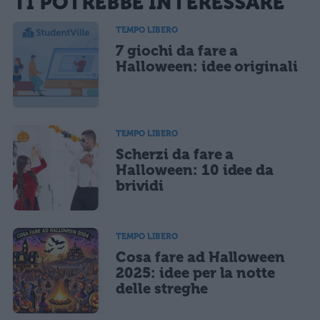
TI POTREBBE INTERESSARE
sarà pubblicata. Dichiari di avere preso visione e di accettare quanto previsto dalla
informativa privacy
. Pubblicando questo commento dai il consenso affinché un cookie
salvi i tuoi dati (nome, email) per il prossimo commento.
TEMPO LIBERO
7 giochi da fare a
Ho letto e acconsento l'
informativa
sulla privacy
CONFERMA E PUBBLICA
Halloween: idee originali
Acconsento all'uso dei miei dati da parte di terzi per finalità di
marketing diretto con modalità automatizzate o tradizionali
TEMPO LIBERO
Scherzi da fare a
Halloween: 10 idee da
brividi
TEMPO LIBERO
Cosa fare ad Halloween
2025: idee per la notte
delle streghe