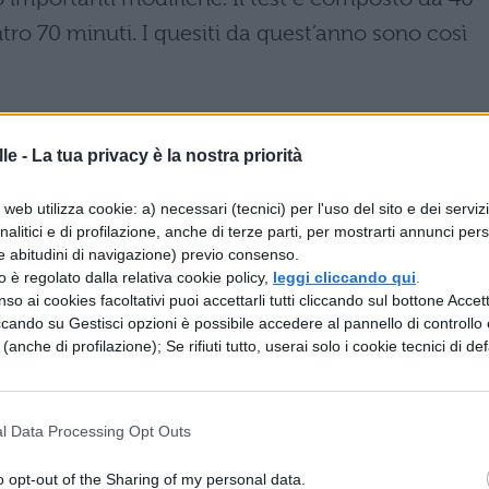
ro 70 minuti. I quesiti da quest’anno sono così
le -
La tua privacy è la nostra priorità
web utilizza cookie: a) necessari (tecnici) per l'uso del sito e dei serviz
analitici e di profilazione, anche di terze parti, per mostrarti annunci pers
e abitudini di navigazione) previo consenso.
zzo è regolato dalla relativa cookie policy,
leggi cliccando qui
.
so ai cookies facoltativi puoi accettarli tutti cliccando sul bottone Accetta
ccando su Gestisci opzioni è possibile accedere al pannello di controllo e
e (anche di profilazione); Se rifiuti tutto, userai solo i cookie tecnici di def
gni risposta non data vale 0 punti, mentre ogni
l Data Processing Opt Outs
o opt-out of the Sharing of my personal data.