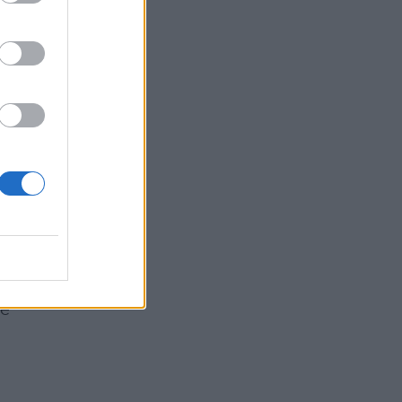
ltà
.
le
re