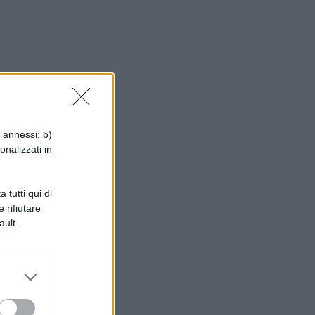
i annessi; b)
onalizzati in
 tutti qui di
 rifiutare
ault.