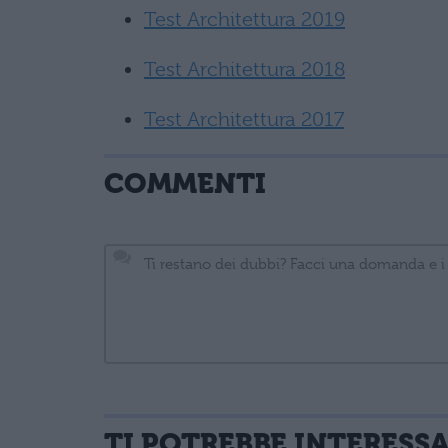
Test Architettura 2019
Test Architettura 2018
Test Architettura 2017
COMMENTI
TI POTREBBE INTERESS
informativa privacy
. Pubblicando questo commento dai il consenso affinché