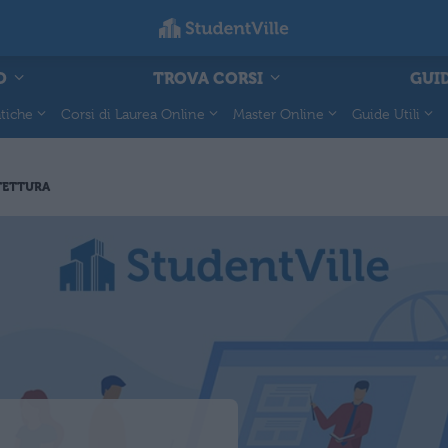
O
TROVA CORSI
GUID
tiche
Corsi di Laurea Online
Master Online
Guide Utili
TETTURA