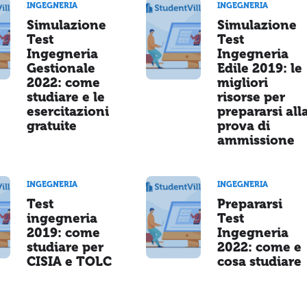
INGEGNERIA
INGEGNERIA
Simulazione
Simulazione
Test
Test
Ingegneria
Ingegneria
Gestionale
Edile 2019: le
2022: come
migliori
studiare e le
risorse per
esercitazioni
prepararsi all
gratuite
prova di
ammissione
INGEGNERIA
INGEGNERIA
Test
Prepararsi
ingegneria
Test
2019: come
Ingegneria
studiare per
2022: come e
CISIA e TOLC
cosa studiare