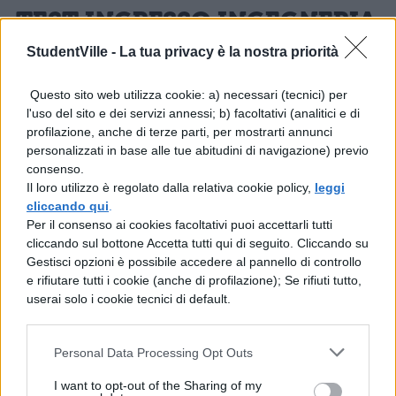
TEST INGRESSO INGEGNERIA
2020: INFO E SIMULAZIONI
StudentVille -
La tua privacy è la nostra priorità
Il test di Ingegneria cambia dunque in base
Questo sito web utilizza cookie: a) necessari (tecnici) per
l'uso del sito e dei servizi annessi; b) facoltativi (analitici e di
alla tipologia e all’università in cui si tenta la
profilazione, anche di terze parti, per mostrarti annunci
prova di ammissione, tuttavia l’iter da
personalizzati in base alle tue abitudini di navigazione) previo
consenso.
seguire per superare il test è comunque lo
Il loro utilizzo è regolato dalla relativa cookie policy,
leggi
stesso: ripassare le materie oggetto della
cliccando qui
.
Per il consenso ai cookies facoltativi puoi accettarli tutti
prova e allenarsi con simulazioni e prove
cliccando sul bottone Accetta tutti qui di seguito. Cliccando su
degli anni precedenti. In attesa di ulteriori
Gestisci opzioni è possibile accedere al pannello di controllo
e rifiutare tutti i cookie (anche di profilazione); Se rifiuti tutto,
informazioni, allenati con le nostre risorse
userai solo i cookie tecnici di default.
gratuite:
Personal Data Processing Opt Outs
Simulazione Test Ingegneria
I want to opt-out of the Sharing of my
Aerospaziale 2020