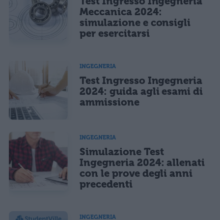
Test Ingresso Ingegneria
Ho letto e acconsento l'
informativa
sulla privacy
CONFERMA E PUBBLICA
Meccanica 2024:
simulazione e consigli
Acconsento all'uso dei miei dati da parte di terzi per finalità di
marketing diretto con modalità automatizzate o tradizionali
per esercitarsi
INGEGNERIA
Test Ingresso Ingegneria
2024: guida agli esami di
ammissione
INGEGNERIA
Simulazione Test
Ingegneria 2024: allenati
con le prove degli anni
precedenti
INGEGNERIA