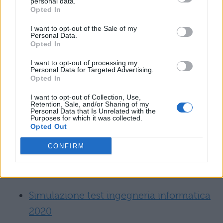
personal data.
Opted In
Simulazione Test Ingegneria Edile 2020
I want to opt-out of the Sale of my
Personal Data.
Opted In
Simulazione Test Ingegneria Gestionale
2020
I want to opt-out of processing my
Personal Data for Targeted Advertising.
Opted In
Simulazione Test Ingegneria 2020: le
I want to opt-out of Collection, Use,
prove degli anni precedenti
Retention, Sale, and/or Sharing of my
Personal Data that Is Unrelated with the
Purposes for which it was collected.
Opted Out
Simulazione Test Ingegneria Civile 2020
CONFIRM
Simulazione Test ingegneria meccanica
2020
Simulazione test ingegneria informatica
2020