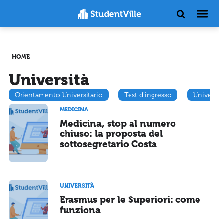
HOME
Università
Orientamento Universitario
Test d'ingresso
Univers
MEDICINA
Medicina, stop al numero
chiuso: la proposta del
sottosegretario Costa
UNIVERSITÀ
Erasmus per le Superiori: come
funziona