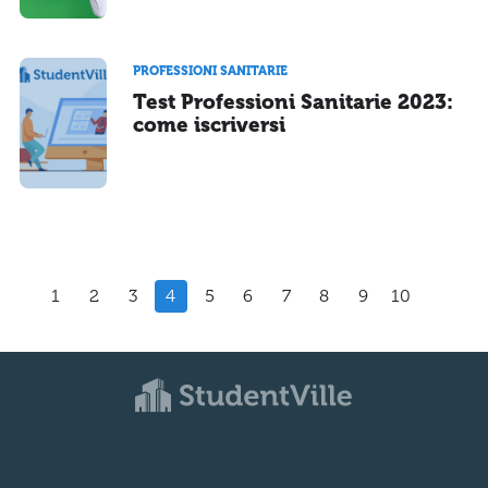
PROFESSIONI SANITARIE
Test Professioni Sanitarie 2023:
come iscriversi
1
2
3
4
5
6
7
8
9
10