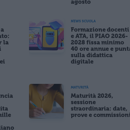
agosto
NEWS SCUOLA
 a
Formazione docenti
ato:
e ATA, il PIAO 2026-
r la
2028 fissa minimo
i
40 ore annue e punt
sulla didattica
ei
digitale
MATURITÀ
uncia
Maturità 2026,
sessione
ita
straordinaria: date,
ille
prove e commission
r
liano