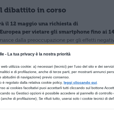
l dibattito in corso
à il 12 maggio una richiesta di
uropea per vietare gli smartphone fino ai 1
 nasce dalla preoccupazione per gli effetti negativ
cognitivo dei ragazzi, come documentato da
le -
La tua privacy è la nostra priorità
web utilizza cookie: a) necessari (tecnici) per l'uso del sito e dei serviz
ne alle superiori rimane aperto, Valditara sottoline
analitici e di profilazione, anche di terze parti, per mostrarti annunci pers
ette già buone soluzioni, come gli armadietti ch
e abitudini di navigazione) previo consenso.
zzo è regolato dalla relativa cookie policy,
leggi cliccando qui
.
’Italia segue l’esempio della Francia
, dove i
so ai cookies facoltativi puoi accettarli tutti cliccando sul bottone Accetta
 medie, con la Commissione Europea che valuta
ccando su Gestisci opzioni è possibile accedere al pannello di controllo e
e (anche di profilazione); Se rifiuti tutto, userai solo i cookie tecnici di def
membri.
 dalle scuole italiane