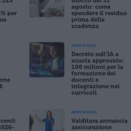
.123
blocco del 31
agosto: come
5% per
spendere il residuo
nus
prima della
scadenza
NEWS SCUOLA
,
Decreto sull'IA a
scuola approvato:
100 milioni per la
formazione dei
ione
docenti e
6
integrazione nei
curricoli
NEWS SCUOLA
centi
Valditara annuncia
2026-
assicurazione