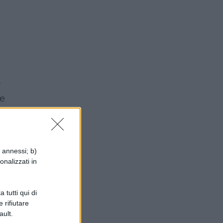
o
re
 e
i annessi; b)
onalizzati in
 tutti qui di
 rifiutare
ault.