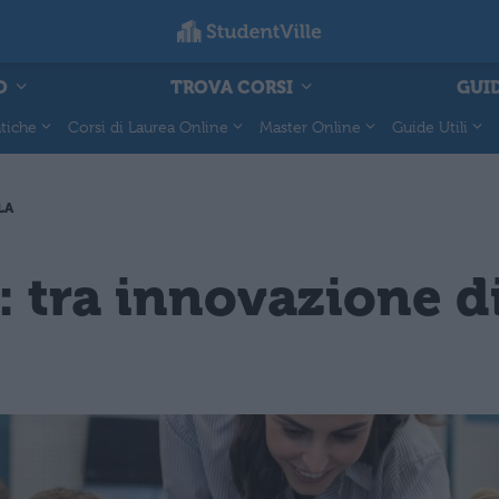
O
TROVA CORSI
GUID
tiche
Corsi di Laurea Online
Master Online
Guide Utili
LA
: tra innovazione d