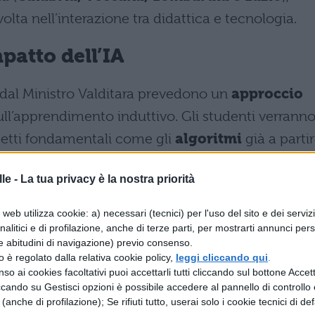
lta nell’interazione tra didattica e tecnologia.
patto dell’IA
dal Ministro Valditara prevedono un
approccio
ll’apprendimento induttivo. Gli studenti verrann
ncetti fondamentali come gli
algoritmi
già a parti
 attività pratiche che collegano realtà quotidiana
le -
La tua privacy è la nostra priorità
web utilizza cookie: a) necessari (tecnici) per l'uso del sito e dei serviz
li
permetterà la correzione automatica
analitici e di profilazione, anche di terze parti, per mostrarti annunci pers
e abitudini di navigazione) previo consenso.
azione personalizzata delle lacune didattiche,
zzo è regolato dalla relativa cookie policy,
leggi cliccando qui
.
so ai cookies facoltativi puoi accettarli tutti cliccando sul bottone Accetta
creare percorsi formativi su misura.
ccando su Gestisci opzioni è possibile accedere al pannello di controllo e
e (anche di profilazione); Se rifiuti tutto, userai solo i cookie tecnici di def