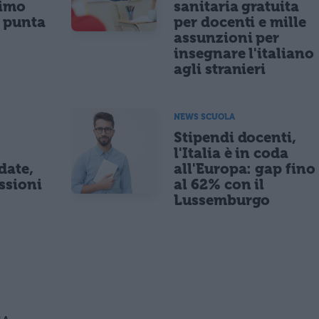
nimo
sanitaria gratuita
e punta
per docenti e mille
assunzioni per
insegnare l'italiano
agli stranieri
NEWS SCUOLA
Stipendi docenti,
l'Italia è in coda
date,
all'Europa: gap fino
ssioni
al 62% con il
Lussemburgo