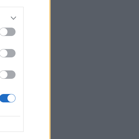
r
a e
so