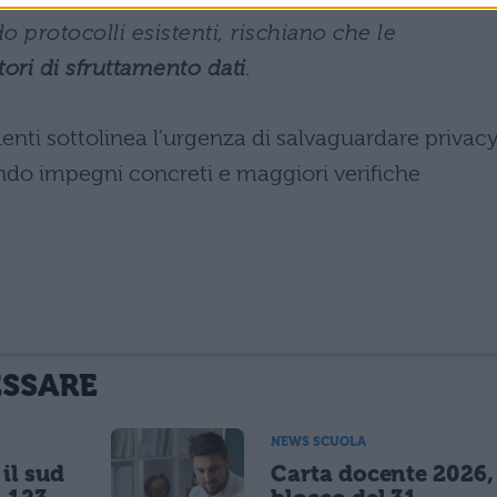
o protocolli esistenti, rischiano che le
tori di sfruttamento dati
.
denti sottolinea l’urgenza di salvaguardare privac
endo impegni concreti e maggiori verifiche
ESSARE
NEWS SCUOLA
il sud
Carta docente 2026,