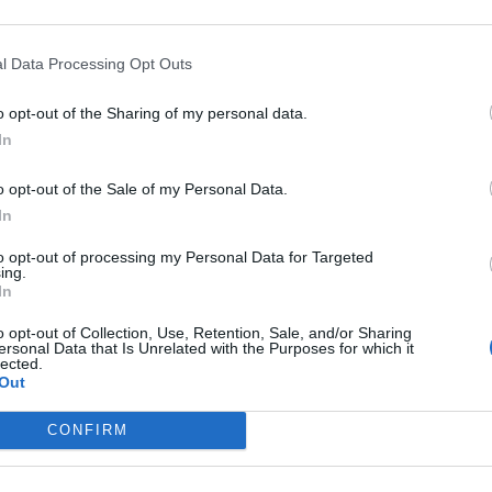
uti generati dall’IA per affrontare difficoltà
secondo grado o le frazioni.
l Data Processing Opt Outs
mente quattro regioni:
Calabria, Toscana,
o opt-out of the Sharing of my personal data.
istro che ha espresso particolare soddisfazione pe
In
ettivo è estendere progressivamente il progetto a
o opt-out of the Sale of my Personal Data.
ccompagnando l’evoluzione digitale delle scuole
In
to opt-out of processing my Personal Data for Targeted
ing.
enza e sicurezza dati
In
o opt-out of Collection, Use, Retention, Sale, and/or Sharing
o un’inchiesta per chiarire dubbi sulla trasparenz
ersonal Data that Is Unrelated with the Purposes for which it
lected.
taliane. Indaga sull’origine dei software, sull’acces
Out
 sulla trasparenza degli algoritmi sviluppati da
CONFIRM