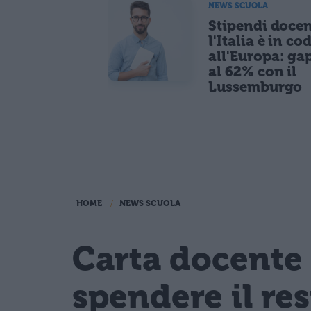
NEWS SCUOLA
Stipendi docen
l'Italia è in co
all'Europa: ga
al 62% con il
Lussemburgo
HOME
NEWS SCUOLA
Carta docente 
spendere il re