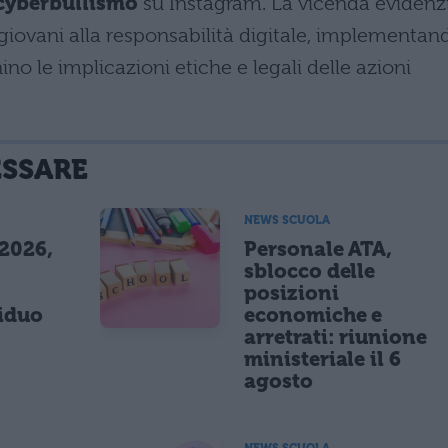
cyberbullismo
su Instagram. La vicenda evidenz
 giovani alla responsabilità digitale, implementan
o le implicazioni etiche e legali delle azioni
ESSARE
NEWS SCUOLA
 2026,
Personale ATA,
sblocco delle
posizioni
siduo
economiche e
arretrati: riunione
ministeriale il 6
agosto
NEWS SCUOLA