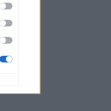
do
o
ra