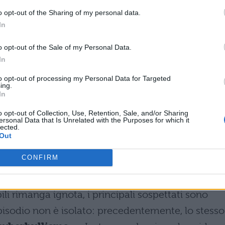
te grave in quanto configura la violazione di due
o opt-out of the Sharing of my personal data.
a un sistema informatico e la diffamazione
In
lto rivolto a una professoressa visibile ingranden
o opt-out of the Sale of my Personal Data.
teriormente la situazione.
In
ottolineato come quello che poteva sembrare uno
to opt-out of processing my Personal Data for Targeted
ing.
 un
reato perseguibile
. Il presidente del municipi
In
spresso forte preoccupazione per l’accaduto,
o opt-out of Collection, Use, Retention, Sale, and/or Sharing
ersonal Data that Is Unrelated with the Purposes for which it
i potrebbero avere conseguenze devastanti qualo
lected.
Out
 giovane e vulnerabile.
CONFIRM
ti e la consapevolezza digitale
li rimanga ignota, i principali sospettati sono
pisodio non è isolato: precedentemente, lo stesso