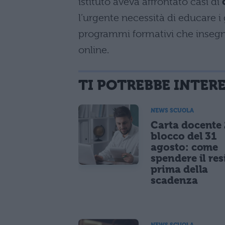
istituto aveva affrontato casi di
l’urgente necessità di educare i
programmi formativi che insegnin
online.
TI POTREBBE INTER
NEWS SCUOLA
Carta docente
blocco del 31
agosto: come
spendere il re
prima della
scadenza
NEWS SCUOLA