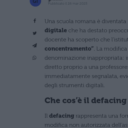
Pubblicato il 26 mar 2025
Una scuola romana è diventata 
digitale
che ha destato preocc
docente ha scoperto che l’istit
concentramento”
. La modifica
denominazione inappropriata: i
diretto proprio a una professores
immediatamente segnalata, evi
degli strumenti digitali.
Che cos’è il defacing
Il
defacing
rappresenta una form
modifica non autorizzata dell’as