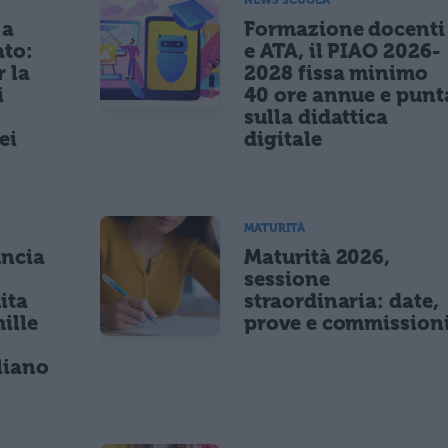
 a
Formazione docenti
ato:
e ATA, il PIAO 2026-
r la
2028 fissa minimo
i
40 ore annue e punt
sulla didattica
ei
digitale
MATURITÀ
uncia
Maturità 2026,
sessione
ita
straordinaria: date,
ille
prove e commission
r
liano