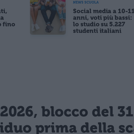
NEWS SCUOLA
ti,
Social media a 10-1
da
anni, voti più bassi:
p fino
lo studio su 5.227
studenti italiani
2026, blocco del 3
siduo prima della s