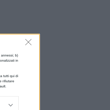
i annessi; b)
onalizzati in
 tutti qui di
 rifiutare
ault.