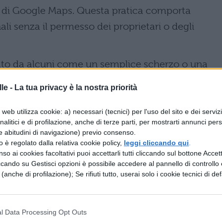
 di Google Maps. Questa pratica comporta
nali senza il permesso dei proprietari o degli
ato da alcuni come un semplice scherzo o una
ing costituisce un
reato informatico
con
le -
La tua privacy è la nostra priorità
ive. Le conseguenze possono includere denunce per
matici e per diffamazione, soprattutto quando le
web utilizza cookie: a) necessari (tecnici) per l'uso del sito e dei serviz
analitici e di profilazione, anche di terze parti, per mostrarti annunci pers
riferimenti offensivi come nel caso della scuola
e abitudini di navigazione) previo consenso.
zzo è regolato dalla relativa cookie policy,
leggi cliccando qui
.
so ai cookies facoltativi puoi accettarli tutti cliccando sul bottone Accetta
ccando su Gestisci opzioni è possibile accedere al pannello di controllo e
ze legali
e (anche di profilazione); Se rifiuti tutto, userai solo i cookie tecnici di def
ha reagito prontamente all’episodio del defacing,
te
l’accaduto alle forze dell’ordine. La vicenda è
l Data Processing Opt Outs