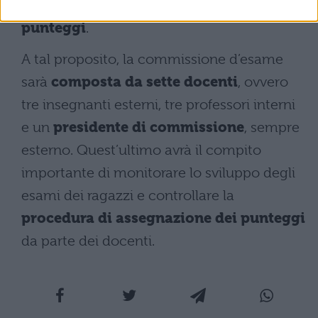
stabilire i
criteri di conferimento dei
punteggi
.
A tal proposito, la commissione d’esame
sarà
composta da sette docenti
, ovvero
tre insegnanti esterni, tre professori interni
e un
presidente di commissione
, sempre
esterno. Quest’ultimo avrà il compito
importante di monitorare lo sviluppo degli
esami dei ragazzi e controllare la
procedura di assegnazione dei punteggi
da parte dei docenti.