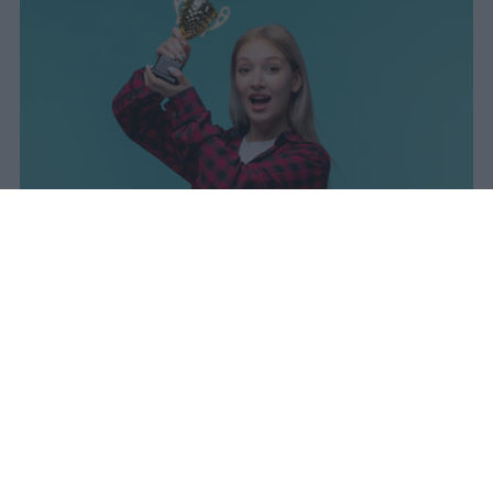
I dati ufficiali della Maturità 2026
rivelano una concentrazione di
eccellenze al sud, con Campania,
Puglia e Sicilia in testa. Cala
drasticamente la percentuale di voti
100.