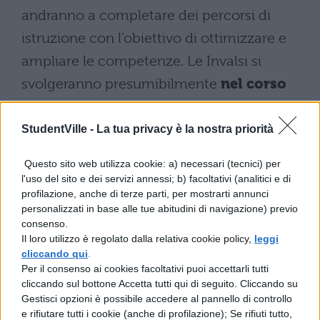
andranno a completare dei percorsi di
istruzione con l’obiettivo di ottimizzare e
ampliare le competenze. Le Invalsi si
svolgeranno presumibilmente
nel corso
del mese di marzo 2025
e una funzione è
migliorare l’orientamento dello studente.
StudentVille -
La tua privacy è la nostra priorità
Altro requisito importante è l’
ottenimento
Questo sito web utilizza cookie: a) necessari (tecnici) per
l'uso del sito e dei servizi annessi; b) facoltativi (analitici e di
della sufficienza in tutte le materie
profilazione, anche di terze parti, per mostrarti annunci
scolastiche
, compresa la condotta. Infatti,
personalizzati in base alle tue abitudini di navigazione) previo
consenso.
occorre ricordare che con un
voto in
Il loro utilizzo è regolato dalla relativa cookie policy,
leggi
comportamento inferiore al 6
, lo
cliccando qui
.
Per il consenso ai cookies facoltativi puoi accettarli tutti
studente
non verrà ammesso alla
cliccando sul bottone Accetta tutti qui di seguito. Cliccando su
Maturità
. Al contrario, con un
voto pari a
Gestisci opzioni è possibile accedere al pannello di controllo
e rifiutare tutti i cookie (anche di profilazione); Se rifiuti tutto,