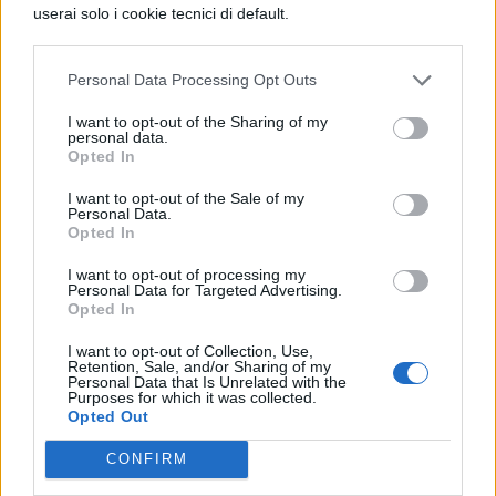
6 ci sarà un “debito” da recuperare
al
userai solo i cookie tecnici di default.
momento della prova orale. In questo caso,
il candidato avrà l’onere di sviluppare un
Personal Data Processing Opt Outs
lavoro scritto relativo
a tematiche di
I want to opt-out of the Sharing of my
personal data.
“cittadinanza attiva e solidale”.
Opted In
Altri dettagli sulla Maturità 2025
I want to opt-out of the Sale of my
Personal Data.
Opted In
L’
esito della Maturità
del prossimo anno
I want to opt-out of processing my
sarà una
valutazione univoca da parte
Personal Data for Targeted Advertising.
Opted In
della commissione d’esame
, la quale
I want to opt-out of Collection, Use,
valuterà i risultati dei due esami scritti, del
Retention, Sale, and/or Sharing of my
Personal Data that Is Unrelated with the
colloquio orale e anche il totale dei crediti
Purposes for which it was collected.
Opted Out
acquisiti nell’ultimo triennio. Solo
CONFIRM
prossimamente, il MIM si incaricherà di