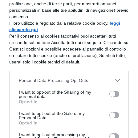
(ragionieri): Economia aziendale;
profilazione, anche di terze parti, per mostrarti annunci
per l’istituto tecnico per geometri:
personalizzati in base alle tue abitudini di navigazione) previo
consenso.
Topografia;
Il loro utilizzo è regolato dalla relativa cookie policy,
leggi
per l’istituto tecnico per il turismo: Lingua
cliccando qui
.
Per il consenso ai cookies facoltativi puoi accettarli tutti
straniera;
cliccando sul bottone Accetta tutti qui di seguito. Cliccando su
per l’istituto professionale per i servizi
Gestisci opzioni è possibile accedere al pannello di controllo
e rifiutare tutti i cookie (anche di profilazione); Se rifiuti tutto,
alberghieri e della ristorazione: Alimenti e
userai solo i cookie tecnici di default.
alimentazione;
per l’stituto professionale per i servizi
Personal Data Processing Opt Outs
sociali: Psicologia generale e applicata;
I want to opt-out of the Sharing of my
personal data.
per l’istituto professionale per tecnico delle
Opted In
industrie meccaniche: Tecnica della
I want to opt-out of the Sale of my
produzione e laboratorio.
Personal Data.
Opted In
Per il settore artistico (licei e istituti d’arte)
I want to opt-out of processing my