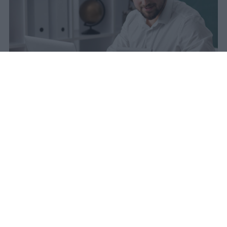
sniro
Pubblicato il 6 ago 2026
Quest’anno la carta docente presenta un
importo aggiornato a
383 euro
.
L’attivazione del bonus è avvenuta il
9
marzo scorso
, dopo un periodo di attesa
che si è protratto dal 31 agosto precedente.
La piattaforma viene bloccata ogni anno in