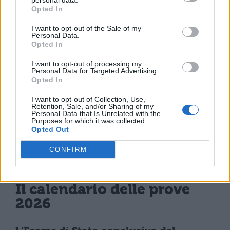
personal data.
Opted In
Nell’indirizzo Informatica e
I want to opt-out of the Sale of my
telecomunicazioni, la disciplina è
Personal Data.
Opted In
Sistemi e reti
, comune sia all’articolazione
Informatica sia a Telecomunicazioni. Per gli
I want to opt-out of processing my
Personal Data for Targeted Advertising.
istituti agrari, nell’indirizzo Produzioni e
Opted In
trasformazioni e Gestione dell’ambiente e
I want to opt-out of Collection, Use,
Retention, Sale, and/or Sharing of my
del territorio è assegnata Produzioni
Personal Data that Is Unrelated with the
Purposes for which it was collected.
vegetali, mentre nell’articolazione
Opted Out
Viticoltura ed enologia la prova richiede
CONFIRM
Viticoltura e difesa della vite.
Il calendario delle prove
2026