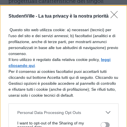
progettuali caratteristiche dei singoli
indirizzi, al musicale Teoria, analisi e
StudentVille -
La tua privacy è la nostra priorità
composizione, al coreutico Tecniche della
danza.
Questo sito web utilizza cookie: a) necessari (tecnici) per
l'uso del sito e dei servizi annessi; b) facoltativi (analitici e di
Negli istituti tecnici,
l’indirizzo
profilazione, anche di terze parti, per mostrarti annunci
personalizzati in base alle tue abitudini di navigazione) previo
Amministrazione, Finanza e Marketing
consenso.
prevede Economia aziendale
, sia nella
Il loro utilizzo è regolato dalla relativa cookie policy,
leggi
cliccando qui
.
forma base sia nelle articolazioni Relazioni
Per il consenso ai cookies facoltativi puoi accettarli tutti
internazionali per il marketing e Sistemi
cliccando sul bottone Accetta tutti qui di seguito. Cliccando su
Gestisci opzioni è possibile accedere al pannello di controllo
informativi aziendali. Per l’indirizzo Turismo
e rifiutare tutti i cookie (anche di profilazione); Se rifiuti tutto,
la materia scelta è Discipline turistiche e
userai solo i cookie tecnici di default.
aziendali, mentre nell’indirizzo Costruzioni,
Ambiente e Territorio la prova verte su
Personal Data Processing Opt Outs
Progettazione, costruzioni e impianti.
I want to opt-out of the Sharing of my