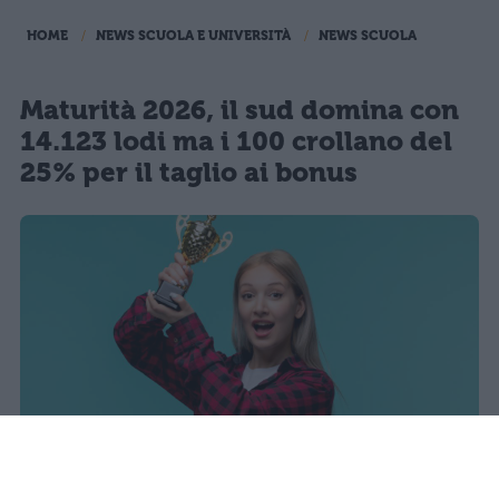
HOME
NEWS SCUOLA E UNIVERSITÀ
NEWS SCUOLA
Maturità 2026, il sud domina con
14.123 lodi ma i 100 crollano del
25% per il taglio ai bonus