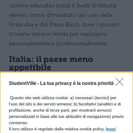
sistemi educativi solidi e livelli di felicità
elevati, come dimostrato dai casi della
Finlandia e dei Paesi Bassi, dove i giovani
trovano terreno fertile per realizzarsi
personalmente e professionalmente.
Italia: il paese meno
appetibile
Purtroppo, il nostro paese si posiziona
StudentVille -
La tua privacy è la nostra priorità
all’ultimo posto della classifica
,
Questo sito web utilizza cookie: a) necessari (tecnici) per
risultando il meno indicato per i giovani tra
l'uso del sito e dei servizi annessi; b) facoltativi (analitici e di
profilazione, anche di terze parti, per mostrarti annunci
i 27 stati dell’UE analizzati. Secondo i dati
personalizzati in base alle tue abitudini di navigazione) previo
raccolti dall’app Alroix, l’Italia viene
consenso.
Il loro utilizzo è regolato dalla relativa cookie policy,
leggi
percepita come un territorio caratterizzato