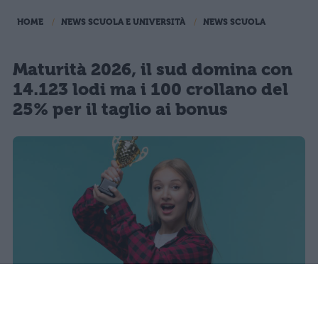
HOME
NEWS SCUOLA E UNIVERSITÀ
NEWS SCUOLA
Maturità 2026, il sud domina con
14.123 lodi ma i 100 crollano del
25% per il taglio ai bonus