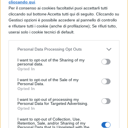
cliccando qui
.
da un elevato tasso di criminalità e scarse
Per il consenso ai cookies facoltativi puoi accettarli tutti
cliccando sul bottone Accetta tutti qui di seguito. Cliccando su
opportunità nel settore dell’istruzione.
Gestisci opzioni è possibile accedere al pannello di controllo
e rifiutare tutti i cookie (anche di profilazione); Se rifiuti tutto,
I giovani italiani riportano bassi livelli di
userai solo i cookie tecnici di default.
soddisfazione personale, sentendosi spesso
insicuri e poco protetti all’interno del
Personal Data Processing Opt Outs
proprio ambiente sociale. La limitata
I want to opt-out of the Sharing of my
personal data.
possibilità di espandere la propria
Opted In
consapevolezza culturale, unita alla
I want to opt-out of the Sale of my
percezione di un governo instabile e poco
Personal Data.
Opted In
attento alle necessità delle nuove
I want to opt-out of processing my
generazioni, contribuisce
Personal Data for Targeted Advertising.
Opted In
significativamente al posizionamento
I want to opt-out of Collection, Use,
negativo del Bel Paese. Questi fattori,
Retention, Sale, and/or Sharing of my
Personal Data that Is Unrelated with the