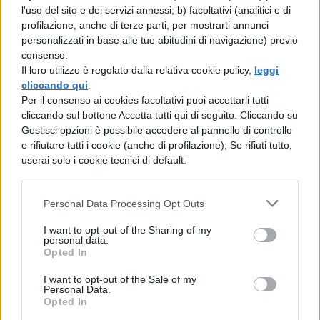
l'uso del sito e dei servizi annessi; b) facoltativi (analitici e di
nelle infrastrutture, nell'edilizia e nella tutela
profilazione, anche di terze parti, per mostrarti annunci
del patrimonio artistico del paesaggio, non
personalizzati in base alle tue abitudini di navigazione) previo
consenso.
bisogna offendere la natura, non creare
Il loro utilizzo è regolato dalla relativa cookie policy,
leggi
disastri, senza mai dimenticare che i guasti
cliccando qui
.
Per il consenso ai cookies facoltativi puoi accettarli tutti
più grossi li ha fatti la criminalità
cliccando sul bottone Accetta tutti qui di seguito. Cliccando su
organizzata, forme di violenza da studiare
".
Gestisci opzioni è possibile accedere al pannello di controllo
e rifiutare tutti i cookie (anche di profilazione); Se rifiuti tutto,
Nel corso della cerimonia hanno preso la
userai solo i cookie tecnici di default.
parola anche il ministro dell'Ambiente
Corrado Clini
, e il ministro dell'Istruzione,
Personal Data Processing Opt Outs
dell'Universita' e della Ricerca,
Francesco
I want to opt-out of the Sharing of my
personal data.
Profumo
.
Opted In
I want to opt-out of the Sale of my
Personal Data.
Opted In