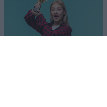
I dati ufficiali della Maturità 2026
rivelano una concentrazione di
eccellenze al sud, con Campania,
Puglia e Sicilia in testa. Cala
drasticamente la percentuale di voti
100.
sniro
Pubblicato il 7 ago 2026