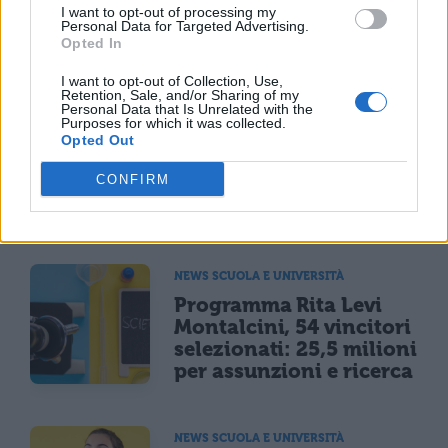
I want to opt-out of processing my
Personal Data for Targeted Advertising.
Opted In
TI POTREBBE INTERESSARE
I want to opt-out of Collection, Use,
MATURITÀ
Retention, Sale, and/or Sharing of my
Personal Data that Is Unrelated with the
Maturità 2026, il sud
Purposes for which it was collected.
domina con 14.123 lodi
Opted Out
ma i 100 crollano del
CONFIRM
25% per il taglio ai
bonus
NEWS SCUOLA E UNIVERSITÀ
Programma Rita Levi
Montalcini, 54 vincitori
selezionati: 25,5 milioni
per assunzioni e ricerca
NEWS SCUOLA E UNIVERSITÀ