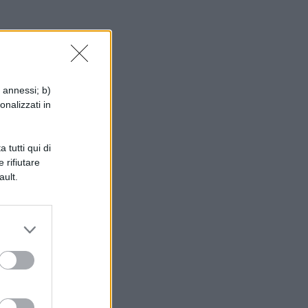
i annessi; b)
onalizzati in
 tutti qui di
 rifiutare
ault.