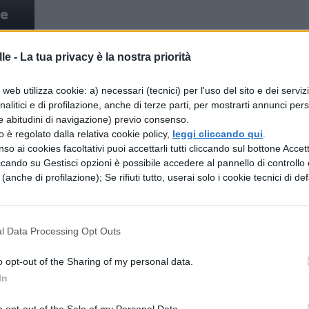
ne
le -
La tua privacy è la nostra priorità
web utilizza cookie: a) necessari (tecnici) per l'uso del sito e dei serviz
analitici e di profilazione, anche di terze parti, per mostrarti annunci pers
 CLASSICO
PERIODO CLASSICO
e abitudini di navigazione) previo consenso.
narie, Libro 1,
Catilinarie, Libro 1,
zzo è regolato dalla relativa cookie policy,
leggi cliccando qui
.
zione par. 28
traduzione par. 13
so ai cookies facoltativi puoi accettarli tutti cliccando sul bottone Accetta
ccando su Gestisci opzioni è possibile accedere al pannello di controllo e
e (anche di profilazione); Se rifiuti tutto, userai solo i cookie tecnici di def
 CLASSICO
PERIODO CLASSICO
narie, Libro 1,
Catilinarie, Libro 1,
zione par. 14
traduzione par. 30
l Data Processing Opt Outs
o opt-out of the Sharing of my personal data.
 CLASSICO
PERIODO CLASSICO
In
narie, Libro 1,
Catilinarie, Libro 1,
zione par. 31
traduzione par. 16