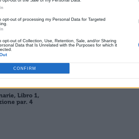
o opt-out of the Sale of my Personal Data.
In
 CLASSICO
PERIODO CLASSICO
to opt-out of processing my Personal Data for Targeted
narie, Libro 1,
Catilinarie, Libro 1,
ing.
In
zione par. 1
traduzione par. 17
o opt-out of Collection, Use, Retention, Sale, and/or Sharing
ersonal Data that Is Unrelated with the Purposes for which it
lected.
 CLASSICO
PERIODO CLASSICO
Out
narie, Libro 1,
Catilinarie, Libro 1,
zione par. 18
traduzione par. 3
CONFIRM
 CLASSICO
narie, Libro 1,
zione par. 4