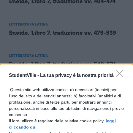
Eneide, Libro 7, traduzione vv. 404-474
LETTERATURA LATINA
Eneide, Libro 7, traduzione vv. 475-539
LETTERATURA LATINA
Eneide, Libro 7, traduzione vv. 540-571
StudentVille -
La tua privacy è la nostra priorità
LETTERATURA LATINA
Questo sito web utilizza cookie: a) necessari (tecnici) per
Eneide, Libro 7, traduzione vv. 572-600
l'uso del sito e dei servizi annessi; b) facoltativi (analitici e di
profilazione, anche di terze parti, per mostrarti annunci
personalizzati in base alle tue abitudini di navigazione) previo
consenso.
LETTERATURA LATINA
Il loro utilizzo è regolato dalla relativa cookie policy,
leggi
Eneide, Libro 7, traduzione vv. 1-9
cliccando qui
.