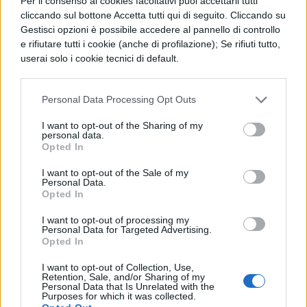
Per il consenso ai cookies facoltativi puoi accettarli tutti
cliccando sul bottone Accetta tutti qui di seguito. Cliccando su
Gestisci opzioni è possibile accedere al pannello di controllo
LETTERATURA LATINA
e rifiutare tutti i cookie (anche di profilazione); Se rifiuti tutto,
Eneide, Libro 7, traduzione vv. 601-622
userai solo i cookie tecnici di default.
Personal Data Processing Opt Outs
LETTERATURA LATINA
I want to opt-out of the Sharing of my
Eneide, Libro 7, traduzione vv. 10-24
personal data.
Opted In
I want to opt-out of the Sale of my
Personal Data.
LETTERATURA LATINA
Opted In
Eneide, Libro 7, traduzione vv. 623-640
I want to opt-out of processing my
Personal Data for Targeted Advertising.
Opted In
LETTERATURA LATINA
I want to opt-out of Collection, Use,
Eneide, Libro 7, traduzione vv. 25-36
Retention, Sale, and/or Sharing of my
Personal Data that Is Unrelated with the
Purposes for which it was collected.