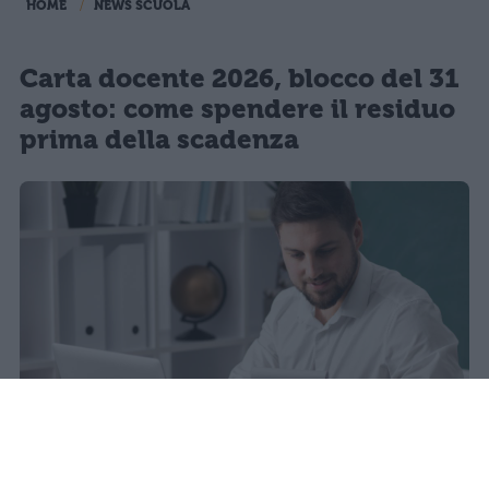
HOME
NEWS SCUOLA
Carta docente 2026, blocco del 31
agosto: come spendere il residuo
prima della scadenza
La carta docente 2026 resta bloccata