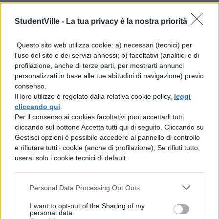
Il
Ministro degli Esteri
ha voluto
StudentVille -
La tua privacy è la nostra priorità
evidenziare con questa affermazione il
ruolo centrale della scuola. In questo caso,
Questo sito web utilizza cookie: a) necessari (tecnici) per
proprio grazie all’educazione scolastica, i
l'uso del sito e dei servizi annessi; b) facoltativi (analitici e di
profilazione, anche di terze parti, per mostrarti annunci
ragazzi stranieri sviluppano una maggiore
personalizzati in base alle tue abitudini di navigazione) previo
familiarità con la lingua e la cultura italiana
consenso.
Il loro utilizzo è regolato dalla relativa cookie policy,
leggi
“guadagnandosi” appunto il diritto di
cliccando qui
.
diventare cittadini italiani. Infatti, proprio
Per il consenso ai cookies facoltativi puoi accettarli tutti
cliccando sul bottone Accetta tutti qui di seguito. Cliccando su
grazie al
percorso educativo previsto
Gestisci opzioni è possibile accedere al pannello di controllo
dalle istituzioni in Italia
, i bambini e i
e rifiutare tutti i cookie (anche di profilazione); Se rifiuti tutto,
userai solo i cookie tecnici di default.
ragazzi di altri Paesi riescono a sviluppare
un profondo legame che li rende più italiani
Personal Data Processing Opt Outs
che mai.
I want to opt-out of the Sharing of my
personal data.