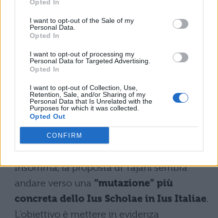
Un confronto tra immigrati e
Opted In
cittadini
I want to opt-out of the Sale of my
Personal Data.
Opted In
Inoltre, il
Ministro Tajani
ha chiarito
durante l’intervista il
bisogno di
I want to opt-out of processing my
Personal Data for Targeted Advertising.
differenziare il fenomeno
Opted In
dell’immigrazione con la cittadinanza
I want to opt-out of Collection, Use,
Retention, Sale, and/or Sharing of my
per gli stranieri. Talvolta, infatti, si
Personal Data that Is Unrelated with the
Purposes for which it was collected.
confondono i due contesti, andando a
Opted Out
creare caos anche dal punto di vista
CONFIRM
ministeriale e governativo.
Insomma, la proposta di Tajani sembra
andare verso una
“mutazione” più
concreta dello Ius Scholae in Ius Italiae
.
L’obiettivo è mettere in evidenza