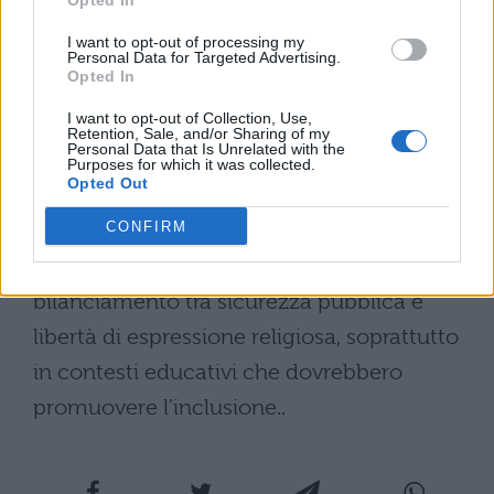
Opted In
nuova Legge regionale
I want to opt-out of processing my
Personal Data for Targeted Advertising.
Opted In
L’approvazione della legge in Friuli Venezia
I want to opt-out of Collection, Use,
Giulia potrebbe avere
ripercussioni
Retention, Sale, and/or Sharing of my
Personal Data that Is Unrelated with the
significative sul sistema scolastico
Purposes for which it was collected.
Opted Out
regionale
, creando un precedente per
CONFIRM
altre amministrazioni locali. Il divieto del
velo integrale solleva interrogativi sul
bilanciamento tra sicurezza pubblica e
libertà di espressione religiosa, soprattutto
in contesti educativi che dovrebbero
promuovere l’inclusione..