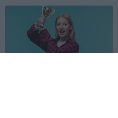
I dati ufficiali della Maturità 2026
rivelano una concentrazione di
eccellenze al sud, con Campania,
Puglia e Sicilia in testa. Cala
drasticamente la percentuale di voti
100.