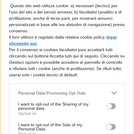
Questo sito web utilizza cookie: a) necessari (tecnici) per
attirando l’attenzione della politica
l'uso del sito e dei servizi annessi; b) facoltativi (analitici e di
nazionale.
profilazione, anche di terze parti, per mostrarti annunci
personalizzati in base alle tue abitudini di navigazione) previo
Il ministro dell’Istruzione e del Merito
consenso.
Il loro utilizzo è regolato dalla relativa cookie policy,
leggi
Giuseppe Valditara
, insieme al ministro
cliccando qui
.
Per il consenso ai cookies facoltativi puoi accettarli tutti
per i Rapporti con il Parlamento Luca
cliccando sul bottone Accetta tutti qui di seguito. Cliccando su
Ciriani, sono intervenuti sulla questione
Gestisci opzioni è possibile accedere al pannello di controllo
e rifiutare tutti i cookie (anche di profilazione); Se rifiuti tutto,
affermando con decisione: “In classe si sta
userai solo i cookie tecnici di default.
a volto scoperto”. La Lega, con il
capogruppo Antonio Calligaris come primo
Personal Data Processing Opt Outs
firmatario, ha collegato direttamente
I want to opt-out of the Sharing of my
l’iniziativa legislativa a questo caso
personal data.
Opted In
specifico.
I want to opt-out of the Sale of my
Personal Data.
Impatti e prospettive della