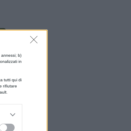
i annessi; b)
onalizzati in
 tutti qui di
 rifiutare
ault.