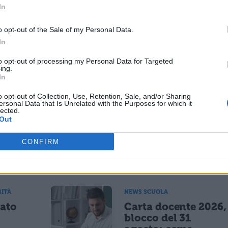
In
Brunetta
– proprio dagli sms ai genitori per
o opt-out of the Sale of my Personal Data.
i dispiace per gli studenti”.
In
to opt-out of processing my Personal Data for Targeted
ESSARE
ing.
In
o opt-out of Collection, Use, Retention, Sale, and/or Sharing
NEWS SCUOLA E UNIVERSITÀ
ersonal Data that Is Unrelated with the Purposes for which it
lected.
il sud
Programma Rita Lev
Out
.123
Montalcini, 54
vincitori selezionati
CONFIRM
5% per
25,5 milioni per
nus
assunzioni e ricerca
SITÀ
NEWS SCUOLA
tato
Carta docente 2026,
blocco del 31