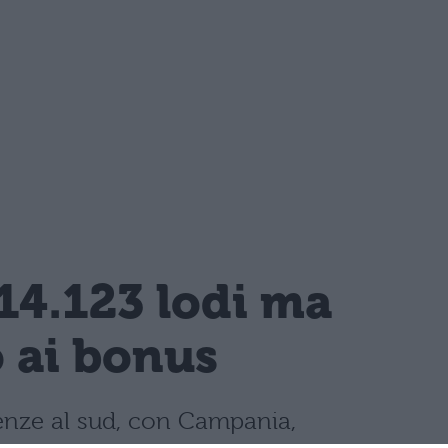
14.123 lodi ma
o ai bonus
llenze al sud, con Campania,