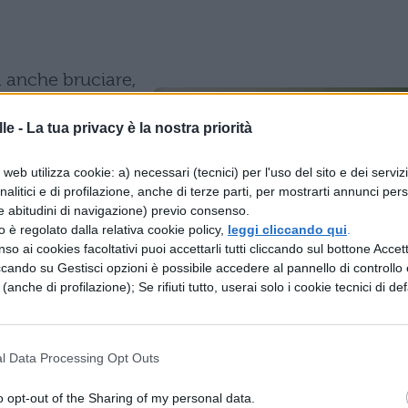
ma anche bruciare,
, modi di dire che
le -
La tua privacy è la nostra priorità
a scuola,
 spensierata con i
web utilizza cookie: a) necessari (tecnici) per l'uso del sito e dei serviz
analitici e di profilazione, anche di terze parti, per mostrarti annunci pers
 genitori? In
e abitudini di navigazione) previo consenso.
à un ‘grosso
zzo è regolato dalla relativa cookie policy,
leggi cliccando qui
.
so ai cookies facoltativi puoi accettarli tutti cliccando sul bottone Accetta
ica Amministrazione
ccando su Gestisci opzioni è possibile accedere al pannello di controllo e
a
ha annunciato
e (anche di profilazione); Se rifiuti tutto, userai solo i cookie tecnici di def
ane sarà avviata la
i ai cittadini per comunicare gli adempimenti
l Data Processing Opt Outs
ri”.
Se farai festa
dunque un sms avvertirà
o opt-out of the Sharing of my personal data.
ri della tua assenza a scuola.