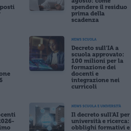
agosto: come
posti
spendere il residuo
r
prima della
scadenza
NEWS SCUOLA
,
Decreto sull'IA a
scuola approvato:
100 milioni per la
formazione dei
ione
docenti e
6
integrazione nei
curricoli
NEWS SCUOLA E UNIVERSITÀ
centi
Il decreto sull'AI per
2026-
università e ricerca:
nimo
obblighi formativi e